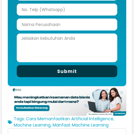
Submit
Tags:
Cara Memanfaatkan Artificial Intelligence
,
Machine Learning
,
Manfaat Machine Learning