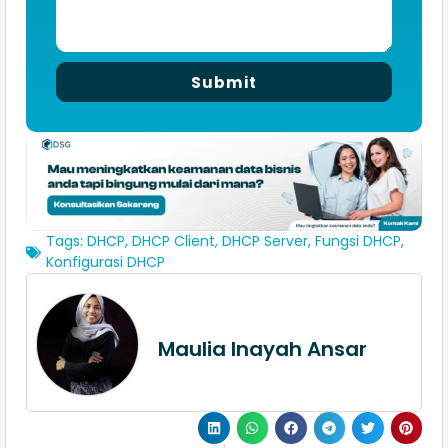
Submit
Tags:
DHCP
,
DHCP Client
,
DHCP Server
,
Fungsi DHCP
,
Konfigurasi DHCP
Maulia Inayah Ansar