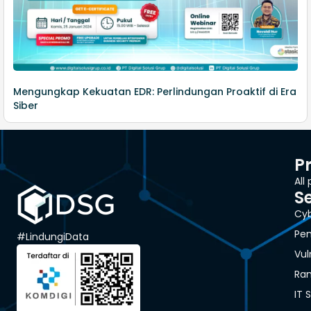
Mengungkap Kekuatan EDR: Perlindungan Proaktif di Era
Siber
P
All
S
Cyb
Pen
#LindungiData
Vul
Ra
IT 