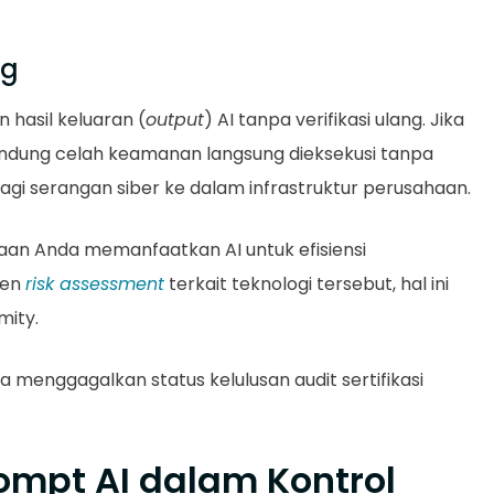
ng
hasil keluaran (
output
) AI tanpa verifikasi ulang. Jika
dung celah keamanan langsung dieksekusi tanpa
k bagi serangan siber ke dalam infrastruktur perusahaan.
an Anda memanfaatkan AI untuk efisiensi
men
risk assessment
terkait teknologi tersebut, hal ini
mity.
menggagalkan status kelulusan audit sertifikasi
ompt AI dalam Kontrol