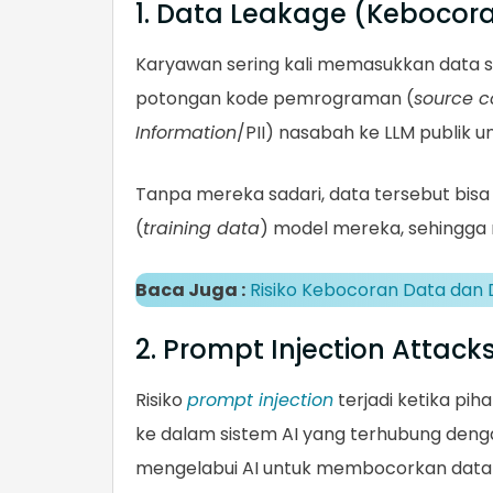
1. Data Leakage (Kebocor
Karyawan sering kali memasukkan data se
potongan kode pemrograman (
source 
Information
/PII) nasabah ke LLM publik un
Tanpa mereka sadari, data tersebut bisa
(
training data
) model mereka, sehingga m
Baca Juga :
Risiko Kebocoran Data da
2. Prompt Injection Attack
Risiko
prompt injection
terjadi ketika pih
ke dalam sistem AI yang terhubung deng
mengelabui AI untuk membocorkan data 