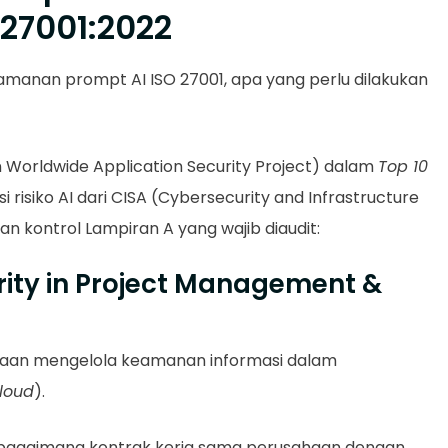
 27001:2022
keamanan prompt AI ISO 27001, apa yang perlu dilakukan
Worldwide Application Security Project) dalam
Top 10
i risiko AI dari CISA (Cybersecurity and Infrastructure
n kontrol Lampiran A yang wajib diaudit:
urity in Project Management &
haan mengelola keamanan informasi dalam
loud
).
sa bagaimana kontrak kerja sama perusahaan dengan