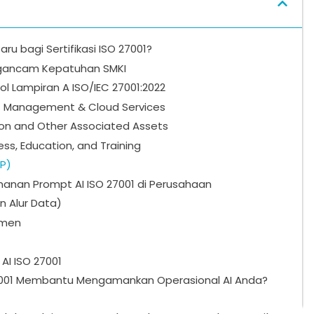
 bagi Sertifikasi ISO 27001?
ngancam Kepatuhan SMKI
l Lampiran A ISO/IEC 27001:2022
ject Management & Cloud Services
tion and Other Associated Assets
ess, Education, and Training
LP)
anan Prompt AI ISO 27001 di Perusahaan
n Alur Data)
umen
AI ISO 27001
001 Membantu Mengamankan Operasional AI Anda?