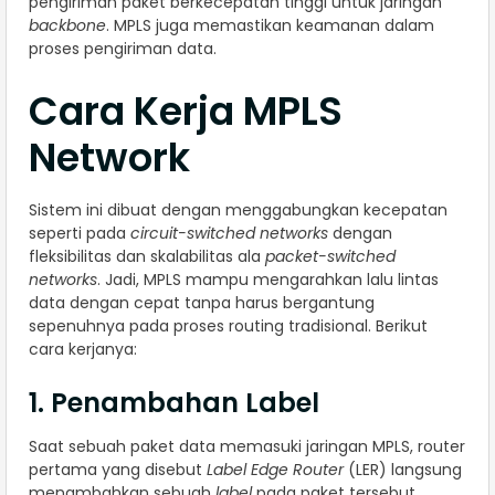
pengiriman paket berkecepatan tinggi untuk jaringan
backbone
. MPLS juga memastikan keamanan dalam
proses pengiriman data.
Cara Kerja MPLS
Network
Sistem ini dibuat dengan menggabungkan kecepatan
seperti pada
circuit-switched networks
dengan
fleksibilitas dan skalabilitas ala
packet-switched
networks
. Jadi, MPLS mampu mengarahkan lalu lintas
data dengan cepat tanpa harus bergantung
sepenuhnya pada proses routing tradisional. Berikut
cara kerjanya:
1. Penambahan Label
Saat sebuah paket data memasuki jaringan MPLS, router
pertama yang disebut
Label Edge Router
(LER) langsung
menambahkan sebuah
label
pada paket tersebut.