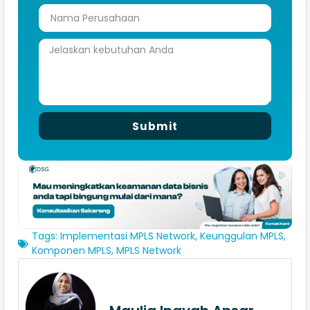
Submit
Tags:
Implementasi MPLS Network
,
Keunggulan MPLS
,
Komponen MPLS
,
MPLS Network