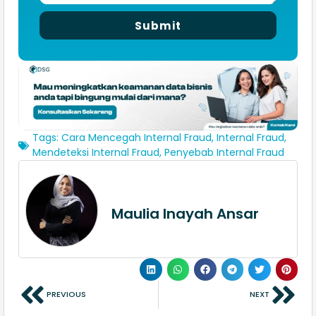
Submit
Tags:
Cara Mencegah Internal Fraud
,
Internal Fraud
,
Mendeteksi Internal Fraud
,
Penyebab Internal Fraud
Maulia Inayah Ansar
PREVIOUS
NEXT