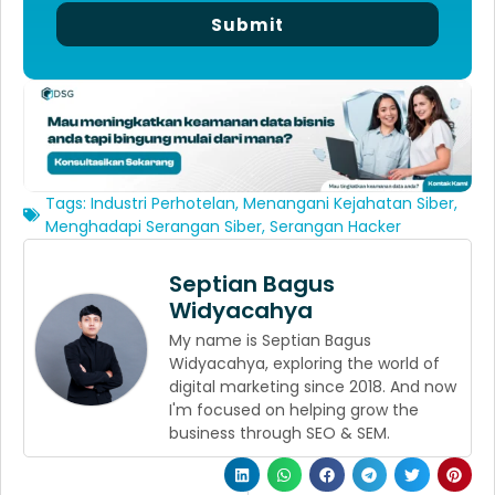
Submit
Tags:
Industri Perhotelan
,
Menangani Kejahatan Siber
,
Menghadapi Serangan Siber
,
Serangan Hacker
Septian Bagus
Widyacahya
My name is Septian Bagus
Widyacahya, exploring the world of
digital marketing since 2018. And now
I'm focused on helping grow the
business through SEO & SEM.