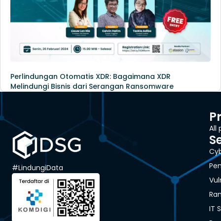
Perlindungan Otomatis XDR: Bagaimana XDR
Melindungi Bisnis dari Serangan Ransomware
P
All
S
Cyb
Pen
#LindungiData
Vul
Ra
IT 