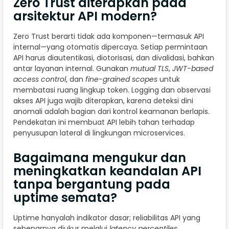
Zero Trust diterapkan pada
arsitektur API modern?
Zero Trust berarti tidak ada komponen—termasuk API
internal—yang otomatis dipercaya. Setiap permintaan
API harus diautentikasi, diotorisasi, dan divalidasi, bahkan
antar layanan internal. Gunakan
mutual TLS
,
JWT-based
access control
, dan
fine-grained scopes
untuk
membatasi ruang lingkup token. Logging dan observasi
akses API juga wajib diterapkan, karena deteksi dini
anomali adalah bagian dari kontrol keamanan berlapis.
Pendekatan ini membuat API lebih tahan terhadap
penyusupan lateral di lingkungan microservices.
Bagaimana mengukur dan
meningkatkan keandalan API
tanpa bergantung pada
uptime semata?
Uptime hanyalah indikator dasar; reliabilitas API yang
sebenarnya diukur melalui
latency percentiles