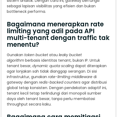
sistem analitik. Dengan cara ini, gateway berfungsi
sebagai lapisan visibilitas yang efisien dan bukan
bottleneck performa.
Bagaimana menerapkan rate
limiting yang adil pada API
multi-tenant dengan traffic tak
menentu?
Gunakan
token bucket
atau
leaky bucket
algorithm
berbasis identitas tenant, bukan IP. Untuk
tenant besar,
dynamic quota scaling
dapat diterapkan
agar lonjakan sah tidak dianggap serangan. Di sisi
infrastruktur, gunakan
rate-limiting middleware
di
gateway dengan
redis-backed counters
agar distribusi
global tetap konsisten. Dengan pendekatan adaptif ini,
tenant kecil tetap terlindungi dari monopoli sumber
daya oleh tenant besar, tanpa perlu membatasi
throughput secara kaku.
Bagaimana cara memitigasi