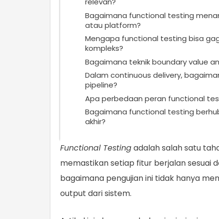
relevan?
Bagaimana functional testing mena
atau platform?
Mengapa functional testing bisa g
kompleks?
Bagaimana teknik boundary value ana
Dalam continuous delivery, bagaima
pipeline?
Apa perbedaan peran functional te
Bagaimana functional testing berhu
akhir?
Functional Testing
adalah salah satu ta
memastikan setiap fitur berjalan sesu
bagaimana pengujian ini tidak hanya meng
output dari sistem.