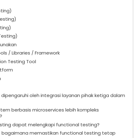
sting)
esting)
ting)
esting)
igunakan
ols / Libraries / Framework
on Testing Tool
atform
n
dipengaruhi oleh integrasi layanan pihak ketiga dalam
tem berbasis microservices lebih kompleks
?
ing dapat melengkapi functional testing?
L, bagaimana memastikan functional testing tetap