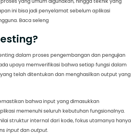
a, proses yang umum digunakan, hingga teknik yang
apan ini bisa jadi penyelamat sebelum aplikasi
ngguna. Baca seleng
Testing?
nting dalam proses pengembangan dan pengujian
 pada upaya memverifikasi bahwa setiap fungsi dalam
si yang telah ditentukan dan menghasilkan output yang
memastikan bahwa input yang dimasukkan
aplikasi memenuhi seluruh kebutuhan fungsionalnya.
ilai struktur internal dari kode, fokus utamanya hanya
ons
input
dan
output
.