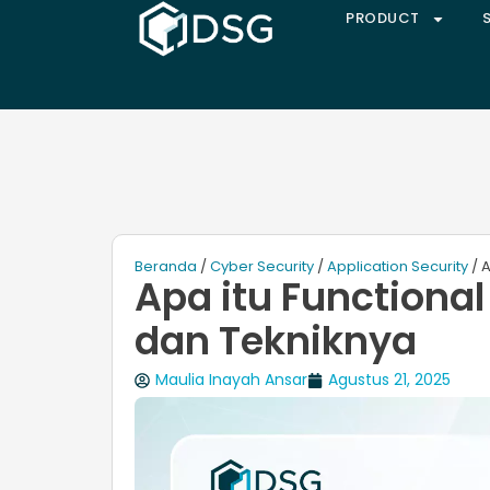
PRODUCT
Beranda
/
Cyber Security
/
Application Security
/ A
Apa itu Functional
dan Tekniknya
Maulia Inayah Ansar
Agustus 21, 2025