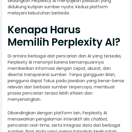
sedangkan Perplexity AI menyajikan jawaban yang
didukung kutipan sumber nyata. Kedua platform
melayani kebutuhan berbeda.
Kenapa Harus
Memilih Perplexity AI?
Di antara berbagai alat pencarian dan AI yang tersedia,
Perplexity AI menonjol karena kemampuannya
memberikan informasi dengan cepat, akurat, dan
disertai transparansi sumber. Tanpa gangguan iklan,
pengguna dapat fokus pada jawaban yang benar-benar
relevan dan berbasis sumber terpercaya, membuat
proses pencarian terasa lebih efisien dan
menyenangkan.
Dibandingkan dengan platform lain, Perplexity AI
menawarkan pengalaman interaktif ala
chatbot
,
pencarian real-time, serta integrasi data dari berbagai
sumber. Bagi Anda yang mengutamakan keakuratan,