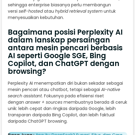
sehingga enterprise biasanya perlu membangun
versi
self-hosted
atau
hybrid retrieval system
untuk
menyesuaikan kebutuhan.
Bagaimana posisi Perplexity AI
dalam lanskap persaingan
antara mesin pencari berbasis
AI seperti Google SGE, Bing
Copilot, dan ChatGPT dengan
browsing?
Perplexity AI menempatkan diri bukan sekadar sebagai
mesin pencari atau chatbot, tetapi sebagai
AI-native
search assistant
. Fokusnya pada efisiensi riset
dengan
answer + sources
membuatnya berada di ceruk
unik: lebih cepat dan ringkas daripada Google, lebih
transparan daripada Bing Copilot, dan lebih faktual
daripada ChatGPT browsing.