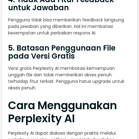
untuk Jawaban
Pengguna tidak bisa memberikan feedback langsung
pada jawaban yang diberikan. Hal ini membatasi
kesempatan untuk perbaikan respons AI.
5. Batasan Penggunaan File
pada Versi Gratis
Versi gratis Perplexity AI membatasi kemampuan
unggah file dan tidak memberikan akses penuh
terhadap fitur terkait. Pengguna harus upgrade untuk
akses penuh.
Cara Menggunakan
Perplexity AI
Perplexity AI dapat diakses dengan praktis melalui