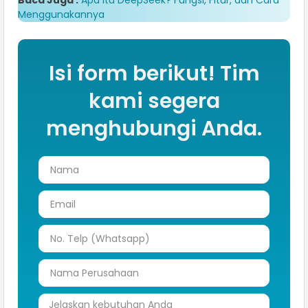
Baca Juga :
Apa itu DeepSeek? Fungsi, Fitur, dan Cara
Menggunakannya
Isi form berikut! Tim
kami segera
menghubungi Anda.