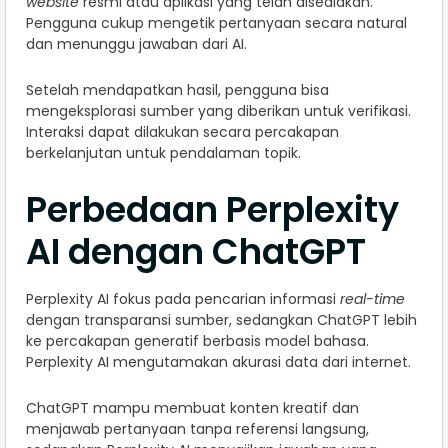
website
resmi atau aplikasi yang telah disediakan.
Pengguna cukup mengetik pertanyaan secara natural
dan menunggu jawaban dari AI.
Setelah mendapatkan hasil, pengguna bisa
mengeksplorasi sumber yang diberikan untuk verifikasi.
Interaksi dapat dilakukan secara percakapan
berkelanjutan untuk pendalaman topik.
Perbedaan Perplexity
AI dengan ChatGPT
Perplexity AI fokus pada pencarian informasi
real-time
dengan transparansi sumber, sedangkan ChatGPT lebih
ke percakapan generatif berbasis model bahasa.
Perplexity AI mengutamakan akurasi data dari internet.
ChatGPT mampu membuat konten kreatif dan
menjawab pertanyaan tanpa referensi langsung,