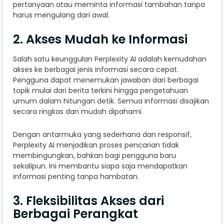
pertanyaan atau meminta informasi tambahan tanpa
harus mengulang dari awal.
2. Akses Mudah ke Informasi
Salah satu keunggulan Perplexity AI adalah kemudahan
akses ke berbagai jenis informasi secara cepat.
Pengguna dapat menemukan jawaban dari berbagai
topik mulai dari berita terkini hingga pengetahuan
umum dalam hitungan detik. Semua informasi disajikan
secara ringkas dan mudah dipahami.
Dengan antarmuka yang sederhana dan responsif,
Perplexity AI menjadikan proses pencarian tidak
membingungkan, bahkan bagi pengguna baru
sekalipun. Ini membantu siapa saja mendapatkan
informasi penting tanpa hambatan.
3. Fleksibilitas Akses dari
Berbagai Perangkat