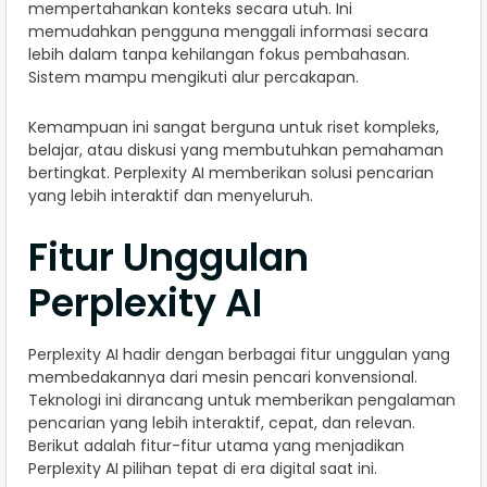
mempertahankan konteks secara utuh. Ini
memudahkan pengguna menggali informasi secara
lebih dalam tanpa kehilangan fokus pembahasan.
Sistem mampu mengikuti alur percakapan.
Kemampuan ini sangat berguna untuk riset kompleks,
belajar, atau diskusi yang membutuhkan pemahaman
bertingkat. Perplexity AI memberikan solusi pencarian
yang lebih interaktif dan menyeluruh.
Fitur Unggulan
Perplexity AI
Perplexity AI hadir dengan berbagai fitur unggulan yang
membedakannya dari mesin pencari konvensional.
Teknologi ini dirancang untuk memberikan pengalaman
pencarian yang lebih interaktif, cepat, dan relevan.
Berikut adalah fitur-fitur utama yang menjadikan
Perplexity AI pilihan tepat di era digital saat ini.