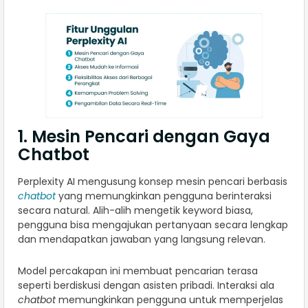
1. Mesin Pencari dengan Gaya
Chatbot
Perplexity AI mengusung konsep mesin pencari berbasis
chatbot
yang memungkinkan pengguna berinteraksi
secara natural. Alih-alih mengetik keyword biasa,
pengguna bisa mengajukan pertanyaan secara lengkap
dan mendapatkan jawaban yang langsung relevan.
Model percakapan ini membuat pencarian terasa
seperti berdiskusi dengan asisten pribadi. Interaksi ala
chatbot
memungkinkan pengguna untuk memperjelas