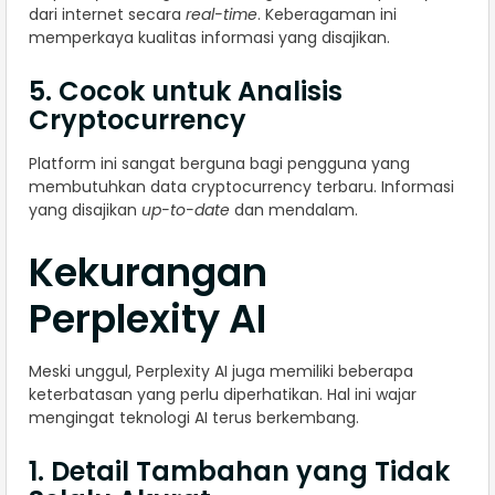
dari internet secara
real-time
. Keberagaman ini
memperkaya kualitas informasi yang disajikan.
5. Cocok untuk Analisis
Cryptocurrency
Platform ini sangat berguna bagi pengguna yang
membutuhkan data cryptocurrency terbaru. Informasi
yang disajikan
up-to-date
dan mendalam.
Kekurangan
Perplexity AI
Meski unggul, Perplexity AI juga memiliki beberapa
keterbatasan yang perlu diperhatikan. Hal ini wajar
mengingat teknologi AI terus berkembang.
1. Detail Tambahan yang Tidak