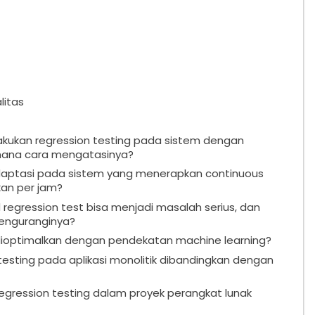
litas
kukan regression testing pada sistem dengan
imana cara mengatasinya?
daptasi pada sistem yang menerapkan continuous
kan per jam?
egression test bisa menjadi masalah serius, dan
menguranginya?
dioptimalkan dengan pendekatan machine learning?
sting pada aplikasi monolitik dibandingkan dengan
egression testing dalam proyek perangkat lunak