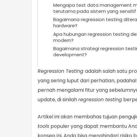
Mengapa test data management menja
terutama pada sistem yang sensitif 
Bagaimana regression testing diter
hardware?
Apa hubungan regression testing den
modern?
Bagaimana strategi regression testin
development?
Regression Testing
adalah salah satu p
yang sering luput dari perhatian, padaha
pernah mengalami fitur yang sebelumnya
update, di sinilah
regression testing
berpe
Artikel ini akan membahas tujuan pengujia
tools
populer yang dapat membantu And
konsep ini, Anda bisa menghindari risik