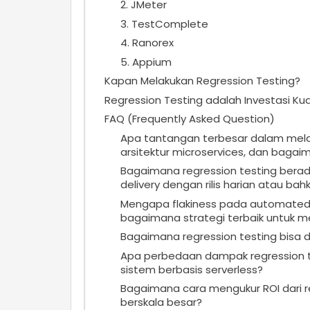
2. JMeter
3. TestComplete
4. Ranorex
5. Appium
Kapan Melakukan Regression Testing?
Regression Testing adalah Investasi Kua
FAQ (Frequently Asked Question)
Apa tantangan terbesar dalam mela
arsitektur microservices, dan baga
Bagaimana regression testing bera
delivery dengan rilis harian atau bah
Mengapa flakiness pada automated r
bagaimana strategi terbaik untuk 
Bagaimana regression testing bisa 
Apa perbedaan dampak regression te
sistem berbasis serverless?
Bagaimana cara mengukur ROI dari r
berskala besar?