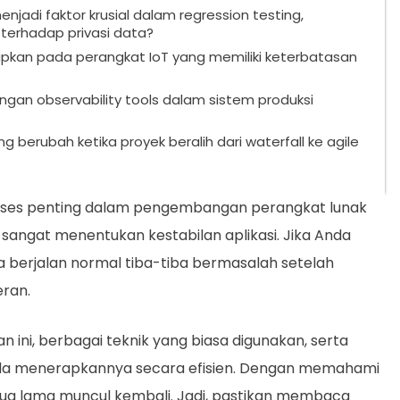
di faktor krusial dalam regression testing,
terhadap privasi data?
apkan pada perangkat IoT yang memiliki keterbatasan
gan observability tools dalam sistem produksi
g berubah ketika proyek beralih dari waterfall ke agile
roses penting dalam pengembangan perangkat lunak
l sangat menentukan kestabilan aplikasi. Jika Anda
 berjalan normal tiba-tiba bermasalah setelah
ran.
n ini, berbagai teknik yang biasa digunakan, serta
a menerapkannya secara efisien. Dengan memahami
o bug lama muncul kembali. Jadi, pastikan membaca