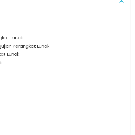
gkat Lunak
ujian Perangkat Lunak
kat Lunak
k