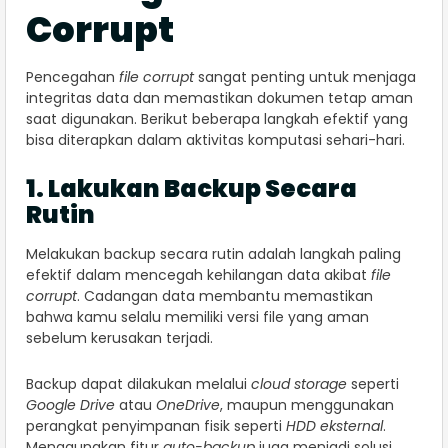
Corrupt
Pencegahan
file corrupt
sangat penting untuk menjaga
integritas data dan memastikan dokumen tetap aman
saat digunakan. Berikut beberapa langkah efektif yang
bisa diterapkan dalam aktivitas komputasi sehari-hari.
1. Lakukan Backup Secara
Rutin
Melakukan backup secara rutin adalah langkah paling
efektif dalam mencegah kehilangan data akibat
file
corrupt
. Cadangan data membantu memastikan
bahwa kamu selalu memiliki versi file yang aman
sebelum kerusakan terjadi.
Backup dapat dilakukan melalui
cloud storage
seperti
Google Drive
atau
OneDrive
, maupun menggunakan
perangkat penyimpanan fisik seperti
HDD eksternal
.
Menggunakan fitur
auto-backup
juga menjadi solusi