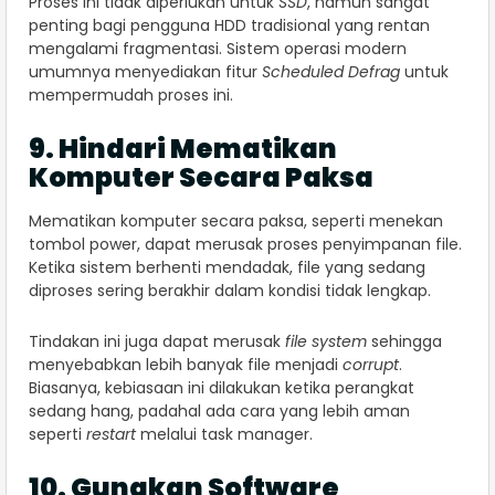
Proses ini tidak diperlukan untuk
SSD
, namun sangat
penting bagi pengguna HDD tradisional yang rentan
mengalami fragmentasi. Sistem operasi modern
umumnya menyediakan fitur
Scheduled Defrag
untuk
mempermudah proses ini.
9. Hindari Mematikan
Komputer Secara Paksa
Mematikan komputer secara paksa, seperti menekan
tombol power, dapat merusak proses penyimpanan file.
Ketika sistem berhenti mendadak, file yang sedang
diproses sering berakhir dalam kondisi tidak lengkap.
Tindakan ini juga dapat merusak
file system
sehingga
menyebabkan lebih banyak file menjadi
corrupt
.
Biasanya, kebiasaan ini dilakukan ketika perangkat
sedang hang, padahal ada cara yang lebih aman
seperti
restart
melalui task manager.
10. Gunakan Software