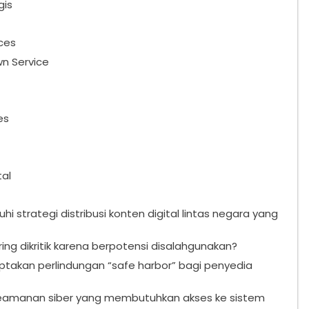
gis
ces
n Service
es
al
trategi distribusi konten digital lintas negara yang
g dikritik karena berpotensi disalahgunakan?
takan perlindungan “safe harbor” bagi penyedia
eamanan siber yang membutuhkan akses ke sistem