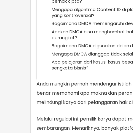
berhak cipta?
Mengapa algoritma Content ID di pl
yang kontroversial?
Bagaimana DMCA memengaruhi deve
Apakah DMCA bisa menghambat hak 
perangkat?
Bagaimana DMCA digunakan dalam ko
Mengapa DMCA dianggap tidak selalu 
Apa pelajaran dari kasus-kasus bes
sengketa bisnis?
Anda mungkin pernah mendengar istilah D
benar memahami apa makna dan peranny
melindungi karya dari pelanggaran hak ci
Melalui regulasi ini, pemilik karya dapa
sembarangan. Menariknya, banyak platfo