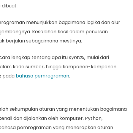
 dibuat.
rograman menunjukkan bagaimana logika dan alur
engembangnya. Kesalahan kecil dalam penulisan
ak berjalan sebagaimana mestinya.
ecara lengkap tentang apa itu
syntax
, mulai dari
ma dalam kode sumber, hingga komponen-komponen
x
pada
bahasa pemrograman
.
lah sekumpulan aturan yang menentukan bagaimana
kenali dan dijalankan oleh komputer. Python,
h bahasa pemrograman yang menerapkan aturan