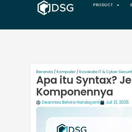
PRODUCT
Beranda
/
Komputer
/
Kosakata IT & Cyber Securi
Apa itu Syntax? Je
Komponennya
Deannisa Belvira Handayanti
Juli 21, 2025