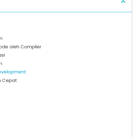
m
ode oleh Compiler
asi
m
Development
h Cepat