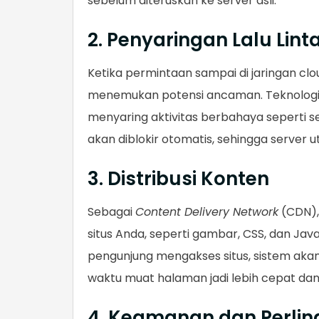
sebelum diteruskan ke server asli.
2. Penyaringan Lalu Lint
Ketika permintaan sampai di jaringan clou
menemukan potensi ancaman. Teknologi
menyaring aktivitas berbahaya seperti 
akan diblokir otomatis, sehingga server
3. Distribusi Konten
Sebagai
Content Delivery Network
(CDN),
situs Anda, seperti gambar, CSS, dan Javas
pengunjung mengakses situs, sistem akan
waktu muat halaman jadi lebih cepat d
4. Keamanan dan Perli