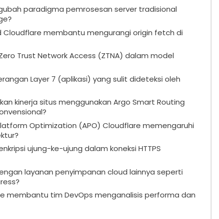
ubah paradigma pemrosesan server tradisional
ge?
Cloudflare membantu mengurangi origin fetch di
ero Trust Network Access (ZTNA) dalam model
ngan Layer 7 (aplikasi) yang sulit dideteksi oleh
an kinerja situs menggunakan Argo Smart Routing
onvensional?
atform Optimization (APO) Cloudflare memengaruhi
ktur?
kripsi ujung-ke-ujung dalam koneksi HTTPS
dengan layanan penyimpanan cloud lainnya seperti
ress?
lare membantu tim DevOps menganalisis performa dan