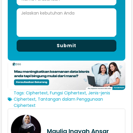
Submit
Tags:
Ciphertext
,
Fungsi Ciphertext
,
Jenis-jenis
Ciphertext
,
Tantangan dalam Penggunaan
Ciphertext
Maulia Inayah Ansar