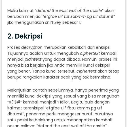
Maka kalimat “
defend the east wall of the castle
” akan
berubah menjadi “
efgfoe
uif fbtu xbmm pg uif dbtumf
”
jika menggunakan
shift key
sebesar 1.
2. Dekripsi
Proses
decryption
merupakan kebalikan dari enkripsi.
Tujuannya adalah untuk mengubah
ciphertext
kembali
menjadi
plaintext
yang dapat dibaca. Namun, proses ini
hanya bisa berjalan jika Anda memiliki kunci dekripsi
yang benar. Tanpa kunci tersebut,
ciphertext
akan tetap
berupa rangkaian karakter acak yang tak bermakna.
Melanjutkan contoh sebelumnya, hanya penerima yang
memiliki kunci dekripsi yang sesuai yang bisa mengubah
“X3l$#” kembali menjadi “Hello”. Begitu pula dengan
kalimat terenkripsi “efgfoe uif fbtu xbmm pg uif
dbtumf”, penerima perlu menggeser huruf-hurufnya
satu posisi ke belakang untuk mendapatkan kembali
pesan aslinya: “defend the east wall of the castle”.