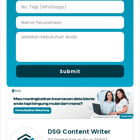
Submit
DSG Content Writer
PT Digital Solusi Grup (DSG)