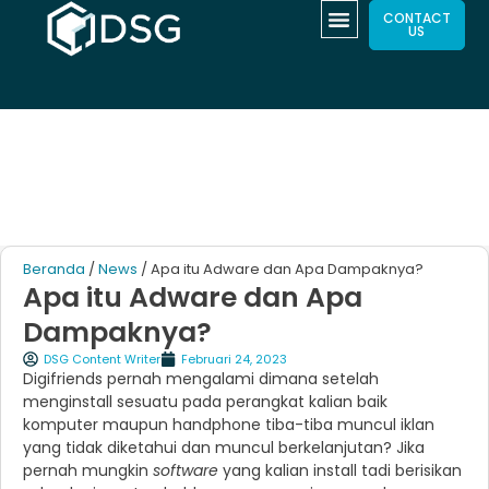
CONTACT
US
Beranda
/
News
/ Apa itu Adware dan Apa Dampaknya?
Apa itu Adware dan Apa
Dampaknya?
DSG Content Writer
Februari 24, 2023
Digifriends pernah mengalami dimana setelah
menginstall sesuatu pada perangkat kalian baik
komputer maupun handphone tiba-tiba muncul iklan
yang tidak diketahui dan muncul berkelanjutan? Jika
pernah mungkin
software
yang kalian install tadi berisikan