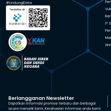
Pen
#LindungiData
Vul
Ra
IT 
Pen
Man
We
Berlangganan Newsletter
Dapatkan informasi promosi terbaru dan berbagai
acara menarik kami. Kerahasian informasi anda kami