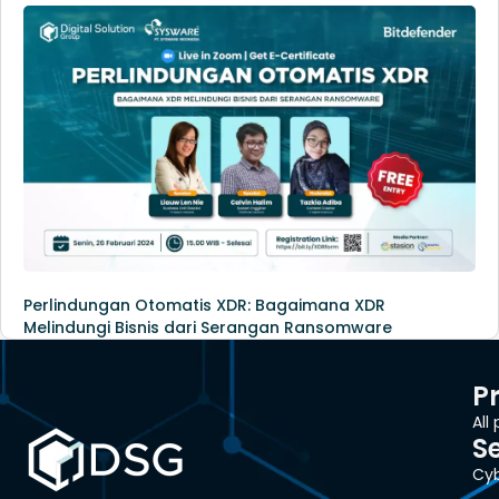
Perlindungan Otomatis XDR: Bagaimana XDR
Melindungi Bisnis dari Serangan Ransomware
P
All
S
Cyb