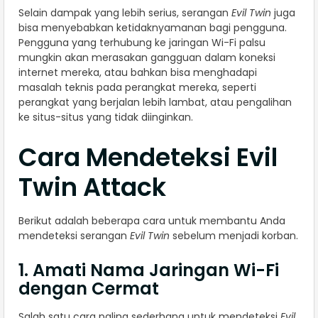
Selain dampak yang lebih serius, serangan
Evil Twin
juga
bisa menyebabkan ketidaknyamanan bagi pengguna.
Pengguna yang terhubung ke jaringan Wi-Fi palsu
mungkin akan merasakan gangguan dalam koneksi
internet mereka, atau bahkan bisa menghadapi
masalah teknis pada perangkat mereka, seperti
perangkat yang berjalan lebih lambat, atau pengalihan
ke situs-situs yang tidak diinginkan.
Cara Mendeteksi Evil
Twin Attack
Berikut adalah beberapa cara untuk membantu Anda
mendeteksi serangan
Evil Twin
sebelum menjadi korban.
1. Amati Nama Jaringan Wi-Fi
dengan Cermat
Salah satu cara paling sederhana untuk mendeteksi
Evil