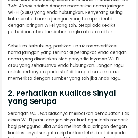
Twin Attack
adalah dengan memeriksa nama jaringan
Wi-Fi (SSID) yang Anda hubungkan. Penyerang sering
kali memberi nama jaringan yang hampir identik
dengan jaringan Wi-Fi yang sah, tetapi ada sedikit
perbedaan atau tambahan angka atau karakter.
Sebelum terhubung, pastikan untuk memverifikasi
nama jaringan yang terlihat di perangkat Anda dengan
nama yang disediakan oleh penyedia layanan Wi-Fi
atau yang seharusnya Anda hubungkan. Jangan ragu
untuk bertanya kepada staf di tempat umum atau
memeriksa dengan sumber yang sah jika Anda ragu.
2. Perhatikan Kualitas Sinyal
yang Serupa
Serangan
Evil Twin
biasanya melibatkan pembuatan titik
akses Wi-Fi palsu dengan sinyal kuat agar lebih menarik
bagi pengguna. Jika Anda melihat dua jaringan dengan
kualitas sinyal sangat mirip bahkan lebih kuat daripada