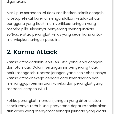
digunakan.
Meskipun serangan ini tidak melibatkan teknik canggih,
ia tetap efektif karena mengandalkan ketidaktahuan
pengguna yang tidak memverifikasi jaringan yang
mereka pilih. Biasanya, penyerang menggunakan
software
atau perangkat keras yang sederhana untuk
menyiapkan jaringan palsu ini.
2. Karma Attack
Karma Attack
adalah jenis
Evil Twin
yang lebih canggih
dan otomatis. Dalam serangan ini, penyerang tidak
perlu mengetahui nama jaringan yang sah sebelumnya.
Karma Attack
bekerja dengan cara menangkap dan
menanggapi permintaan koneksi dari perangkat yang
mencari jaringan Wi-Fi.
Ketika perangkat mencari jaringan yang dikenal atau
sebelumnya terhubung, penyerang dapat menciptakan
titik akses yang menyamar sebagai jaringan yang dicari.