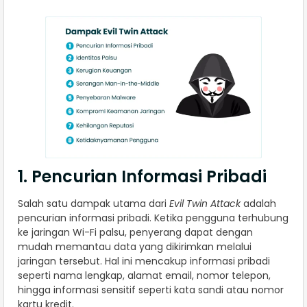
1. Pencurian Informasi Pribadi
Salah satu dampak utama dari
Evil Twin Attack
adalah
pencurian informasi pribadi. Ketika pengguna terhubung
ke jaringan Wi-Fi palsu, penyerang dapat dengan
mudah memantau data yang dikirimkan melalui
jaringan tersebut. Hal ini mencakup informasi pribadi
seperti nama lengkap, alamat email, nomor telepon,
hingga informasi sensitif seperti kata sandi atau nomor
kartu kredit.