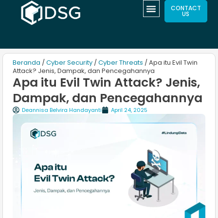
CONTACT
US
Beranda
/
Cyber Security
/
Cyber Threats
/ Apa itu Evil Twin
Attack? Jenis, Dampak, dan Pencegahannya
Apa itu Evil Twin Attack? Jenis,
Dampak, dan Pencegahannya
Deannisa Belvira Handayanti
April 24, 2025