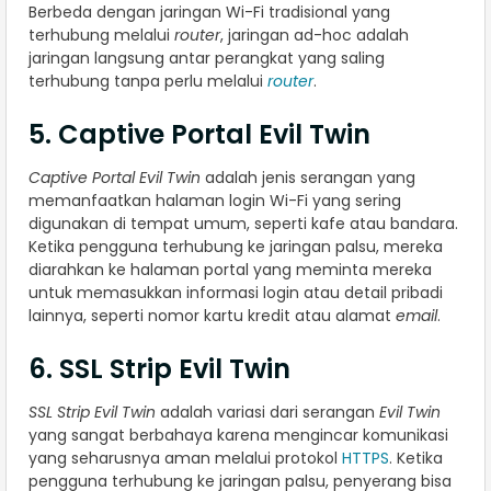
Berbeda dengan jaringan Wi-Fi tradisional yang
terhubung melalui
router
, jaringan ad-hoc adalah
jaringan langsung antar perangkat yang saling
terhubung tanpa perlu melalui
router
.
5. Captive Portal Evil Twin
Captive Portal Evil Twin
adalah jenis serangan yang
memanfaatkan halaman login Wi-Fi yang sering
digunakan di tempat umum, seperti kafe atau bandara.
Ketika pengguna terhubung ke jaringan palsu, mereka
diarahkan ke halaman portal yang meminta mereka
untuk memasukkan informasi login atau detail pribadi
lainnya, seperti nomor kartu kredit atau alamat
email
.
6. SSL Strip Evil Twin
SSL Strip Evil Twin
adalah variasi dari serangan
Evil Twin
yang sangat berbahaya karena mengincar komunikasi
yang seharusnya aman melalui protokol
HTTPS
. Ketika
pengguna terhubung ke jaringan palsu, penyerang bisa