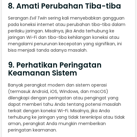
8. Amati Perubahan Tiba-tiba
Serangan
Evil Twin
sering kali menyebabkan gangguan
pada koneksi internet atau perubahan tiba-tiba dalam
perilaku jaringan. Misalnya, jika Anda terhubung ke
jaringan Wi-Fi dan tiba-tiba kehilangan koneksi atau
mengalami penurunan kecepatan yang signifikan, ini
bisa menjadi tanda adanya masalah.
9. Perhatikan Peringatan
Keamanan Sistem
Banyak perangkat modern dan sistem operasi
(termasuk Android, iOS, Windows, dan macOS)
dilengkapi dengan peringatan atau pengingat yang
dapat memberi tahu Anda tentang potensi masalah
terkait dengan koneksi Wi-Fi. Misalnya, jika Anda
terhubung ke jaringan yang tidak terenkripsi atau tidak
aman, perangkat Anda mungkin memberikan
peringatan keamanan.