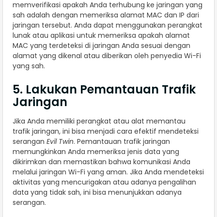
memverifikasi apakah Anda terhubung ke jaringan yang
sah adalah dengan memeriksa alamat MAC dan IP dari
jaringan tersebut. Anda dapat menggunakan perangkat
lunak atau aplikasi untuk memeriksa apakah alamat
MAC yang terdeteksi di jaringan Anda sesuai dengan
alamat yang dikenal atau diberikan oleh penyedia Wi-Fi
yang sah.
5. Lakukan Pemantauan Trafik
Jaringan
Jika Anda memiliki perangkat atau alat memantau
trafik jaringan, ini bisa menjadi cara efektif mendeteksi
serangan
Evil Twin
. Pemantauan trafik jaringan
memungkinkan Anda memeriksa jenis data yang
dikirimkan dan memastikan bahwa komunikasi Anda
melalui jaringan Wi-Fi yang aman. Jika Anda mendeteksi
aktivitas yang mencurigakan atau adanya pengalihan
data yang tidak sah, ini bisa menunjukkan adanya
serangan.