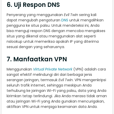
6. Uji Respon DNS
Penyerang yang menggunakan
Evil Twin
sering kali
dapat mengubah pengaturan
DNS
untuk mengalihkan
pengguna ke situs palsu. Untuk mendeteksi ini, Anda
bisa menguji respon DNS dengan mencoba mengakses
situs yang dikenal atau menggunakan alat seperti
nslookup untuk memeriksa apakah IP yang diterima
sesuai dengan yang seharusnya.
7. Manfaatkan VPN
Menggunakan
Virtual Private Network
(VPN) adalah cara
sangat efektif melindungi diri dari berbagai jenis
serangan jaringan, termasuk
Evil Twin
. VPN mengenkripsi
seluruh trafik internet, sehingga meskipun Anda
terhubung ke jaringan Wi-Fi yang palsu, data yang Anda
kirimkan tetap terlindungi. Jika Anda merasa tidak aman
atau jaringan Wi-Fi yang Anda gunakan mencurigakan,
aktifkan VPN untuk menjaga keamanan data Anda.