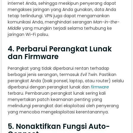
internet Anda, sehingga meskipun penyerang dapat
mengakses jaringan yang Anda gunakan, data Anda
tetap terlindungi. VPN juga dapat mengamankan
komunikasi Anda, menghindari serangan
Man-in-the-
Middle
yang mungkin terjadi selama terhubung ke
jaringan Wi-Fi palsu.
4. Perbarui Perangkat Lunak
dan Firmware
Perangkat yang tidak diperbarui rentan terhadap
berbagai jenis serangan, termasuk
Evil Twin
. Pastikan
perangkat Anda (baik ponsel, laptop, atau router) selalu
diperbarui dengan perangkat lunak dan
firmware
terbaru. Pembaruan perangkat lunak sering kali
menyertakan patch keamanan penting yang
melindungi perangkat dari eksploitasi oleh penyerang
yang mencoba mengeksploitasi kerentanannya.
5. Nonaktifkan Fungsi Auto-