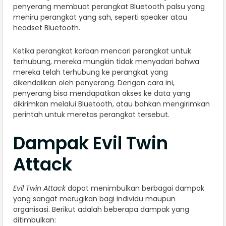
penyerang membuat perangkat Bluetooth palsu yang
meniru perangkat yang sah, seperti speaker atau
headset Bluetooth.
Ketika perangkat korban mencari perangkat untuk
terhubung, mereka mungkin tidak menyadari bahwa
mereka telah terhubung ke perangkat yang
dikendalikan oleh penyerang. Dengan cara ini,
penyerang bisa mendapatkan akses ke data yang
dikirimkan melalui Bluetooth, atau bahkan mengirimkan
perintah untuk meretas perangkat tersebut.
Dampak Evil Twin
Attack
Evil Twin Attack
dapat menimbulkan berbagai dampak
yang sangat merugikan bagi individu maupun
organisasi. Berikut adalah beberapa dampak yang
ditimbulkan: