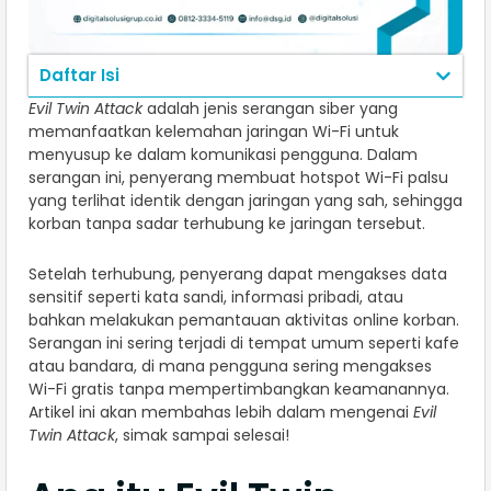
Daftar Isi
Evil Twin Attack
adalah jenis serangan siber yang
memanfaatkan kelemahan jaringan Wi-Fi untuk
menyusup ke dalam komunikasi pengguna. Dalam
serangan ini, penyerang membuat hotspot Wi-Fi palsu
yang terlihat identik dengan jaringan yang sah, sehingga
korban tanpa sadar terhubung ke jaringan tersebut.
Setelah terhubung, penyerang dapat mengakses data
sensitif seperti kata sandi, informasi pribadi, atau
bahkan melakukan pemantauan aktivitas online korban.
Serangan ini sering terjadi di tempat umum seperti kafe
atau bandara, di mana pengguna sering mengakses
Wi-Fi gratis tanpa mempertimbangkan keamanannya.
Artikel ini akan membahas lebih dalam mengenai
Evil
Twin Attack
, simak sampai selesai!