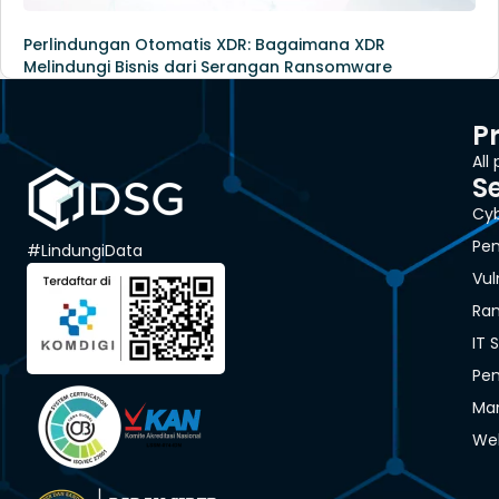
Perlindungan Otomatis XDR: Bagaimana XDR
Melindungi Bisnis dari Serangan Ransomware
P
All
S
Cyb
Pen
#LindungiData
Vul
Ra
IT 
Pen
Man
We