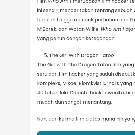
Film
Who Am I
merupakan film hacker te
ini sendiri menceritakan tentang sebuah
berulah hingga menarik perhatian dari Eur
M’Barek, dan Wotan Wilke,
Who Am I
dij
yang penuh dengan ketegangan.
The Girl With Dragon Tatoo
The Girl with The Dragon Tatoo film yang 
seru dari film hacker yang sudah disebut
kompleks, Mikael Blomkvist jurnalis yan
40 tahun lalu. Dibantu hacker wanita, Lis
mudah dan sangat menantang.
Nah, dari kelima film diatas mana nih yang