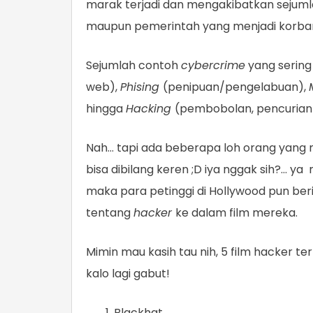
marak terjadi dan mengakibatkan sejuml
maupun pemerintah yang menjadi korba
Sejumlah contoh
cybercrime
yang sering 
web),
Phising
(penipuan/pengelabuan),
hingga
Hacking
(pembobolan, pencurian 
Nah… tapi ada beberapa loh orang yang 
bisa dibilang keren ;D iya nggak sih?… ya
maka para petinggi di Hollywood pun beri
tentang
hacker
ke dalam film mereka.
Mimin mau kasih tau nih, 5 film hacker 
kalo lagi gabut!
Blackhat