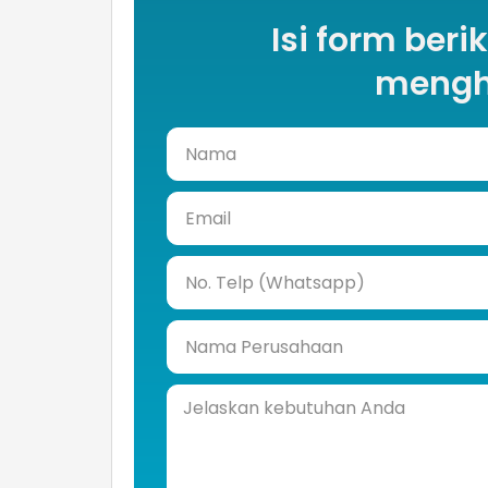
Isi form beri
mengh