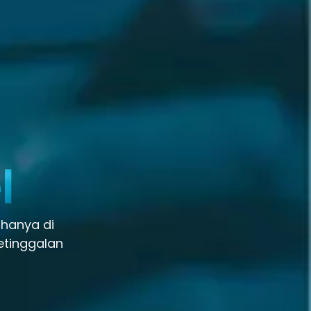
l
 hanya di
etinggalan