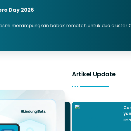
ro Day 2026
G) resmi merampungkan babak rematch untuk dua cluster 
Artikel Update
Con
yan
Nad