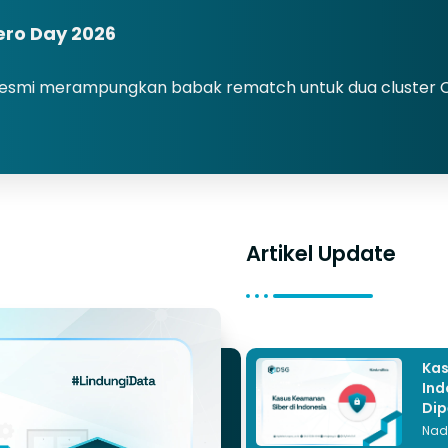
ro Day 2026
G) resmi merampungkan babak rematch untuk dua cluster 
Artikel Update
Kas
Ind
Dip
Nad