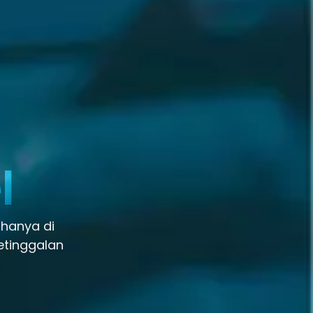
l
 hanya di
etinggalan