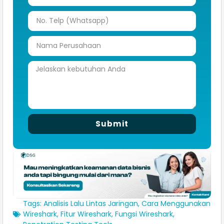
Submit
Tags:
Analisis Lalu Lintas Jaringan
,
Cara Menggunakan
Wireshark
,
Fitur Wireshark
,
Fungsi Wireshark
,