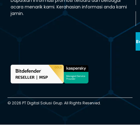
Dapatkan informasi promosi terbaru dan berbagai
acara menarik kami. Kerahasian informasi anda kami
jamin.
B
© 2026 PT Digital Solusi Grup. All Rights Reserved.