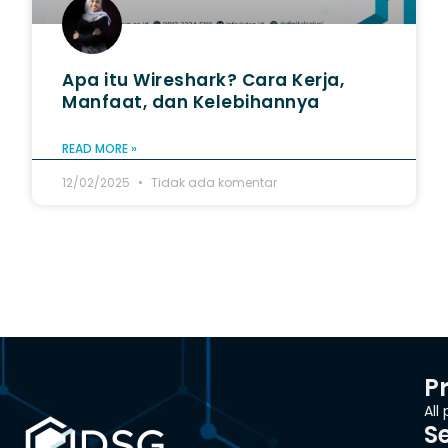
Apa itu Wireshark? Cara Kerja,
Manfaat, dan Kelebihannya
READ MORE »
12/02/2025
Tidak ada komentar
P
All
S