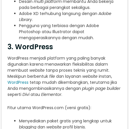
Desain
multi platform
membantu Anda bekerja
pada berbagai perangkat sekaligus.
Adobe XD terhubung langsung dengan
Adobe
Library
.
Pengguna yang terbiasa dengan Adobe
Photoshop atau Illustrator dapat
mengoperasikannya dengan mudah.
3. WordPress
WordPress menjadi platform yang paling banyak
digunakan karena menawarkan fleksibilitas dalam
membuat
website
tanpa proses teknis yang rumit.
Meskipun berbentuk
file
dan layanan
website
instan,
WordPress
tetap mudah dikembangkan, terutama jika
Anda mengombinasikannya dengan
plugin page builder
seperti
Divi
atau
Elementor
.
Fitur utama WordPress.com (versi gratis):
Menyediakan paket gratis yang lengkap untuk
blogging
dan
website
profil bisnis.