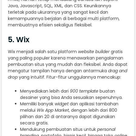
Java, Javascript, SQL, XML, dan CSS. Keunikannya
terletak pada ukurannya yang sangat kecil dan
kemampuannya berjalan di berbagai multi platform,
membuatnya efisien sekaligus fleksibel.
5. Wix
Wix menjadi salah satu platform
website builder
gratis
yang paling populer karena menawarkan pengalaman
pembuatan situs yang mudah dan fleksibel. Anda dapat
mengatur tampilan hanya dengan antarmuka
drag and
drop
yang intuitif. Fitur-fitur unggulannya mencakup:
Menyediakan lebih dari
900 template
buatan
desainer yang bisa Anda sesuaikan sepenuhnya.
Memiliki banyak
widget
dan aplikasi tambahan
melalui
Wix App Market
, dengan lebih dari 800
pilihan dan 20 di antaranya dapat digunakan
secara gratis.
Mendukung pembuatan situs untuk
personal
branding
, portofolio, bisnis kecil, hingga toko
online
.