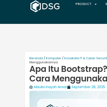
PRODUCT
Beranda
/
Komputer
/
Kosakata IT & Cyber Securi
Menggunakannya
Apa Itu Bootstrap?
Cara Menggunak
Maulia Inayah Ansar
September 28, 2025