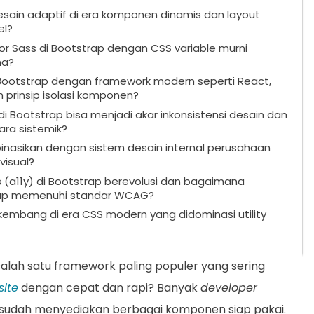
ain adaptif di era komponen dinamis dan layout
el?
 Sass di Bootstrap dengan CSS variable murni
ma?
ootstrap dengan framework modern seperti React,
prinsip isolasi komponen?
i Bootstrap bisa menjadi akar inkonsistensi desain dan
ra sistemik?
nasikan dengan sistem desain internal perusahaan
visual?
 (a11y) di Bootstrap berevolusi dan bagaimana
ap memenuhi standar WCAG?
embang di era CSS modern yang didominasi utility
lah satu framework paling populer yang sering
ite
dengan cepat dan rapi? Banyak
developer
an sudah menyediakan berbagai komponen siap pakai.