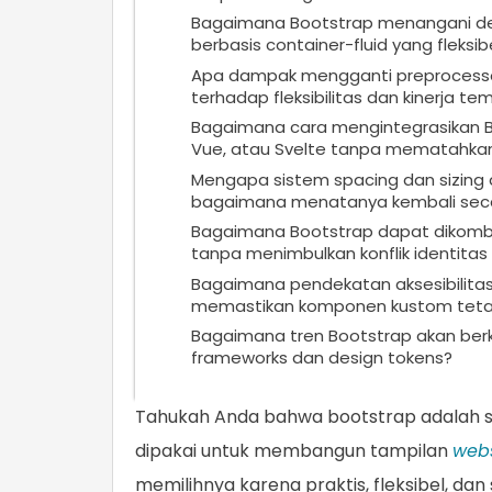
Bagaimana Bootstrap menangani des
berbasis container-fluid yang fleksib
Apa dampak mengganti preprocessor
terhadap fleksibilitas dan kinerja te
Bagaimana cara mengintegrasikan B
Vue, atau Svelte tanpa mematahkan 
Mengapa sistem spacing dan sizing d
bagaimana menatanya kembali seca
Bagaimana Bootstrap dapat dikombi
tanpa menimbulkan konflik identitas 
Bagaimana pendekatan aksesibilitas
memastikan komponen kustom tet
Bagaimana tren Bootstrap akan berk
frameworks dan design tokens?
Tahukah Anda bahwa bootstrap adalah sa
dipakai untuk membangun tampilan
webs
memilihnya karena praktis, fleksibel, d