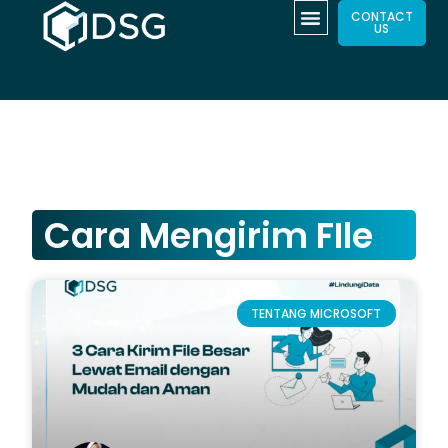
CONTACT
US
Cara Mengirim FIle
TENTANG MICROSOFT