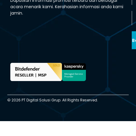
Dapatkan informasi promosi terbaru dan berbagai
acara menarik kami. Kerahasian informasi anda kami
jamin.
B
© 2026 PT Digital Solusi Grup. All Rights Reserved.