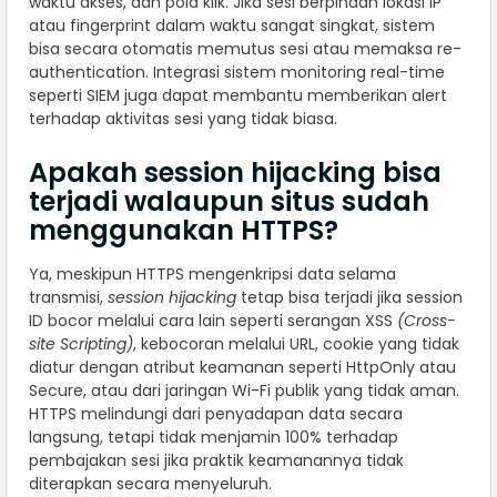
waktu akses, dan pola klik. Jika sesi berpindah lokasi IP
atau fingerprint dalam waktu sangat singkat, sistem
bisa secara otomatis memutus sesi atau memaksa re-
authentication. Integrasi sistem monitoring real-time
seperti SIEM juga dapat membantu memberikan alert
terhadap aktivitas sesi yang tidak biasa.
Apakah session hijacking bisa
terjadi walaupun situs sudah
menggunakan HTTPS?
Ya, meskipun HTTPS mengenkripsi data selama
transmisi,
session hijacking
tetap bisa terjadi jika session
ID bocor melalui cara lain seperti serangan XSS
(Cross-
site Scripting)
, kebocoran melalui URL, cookie yang tidak
diatur dengan atribut keamanan seperti HttpOnly atau
Secure, atau dari jaringan Wi-Fi publik yang tidak aman.
HTTPS melindungi dari penyadapan data secara
langsung, tetapi tidak menjamin 100% terhadap
pembajakan sesi jika praktik keamanannya tidak
diterapkan secara menyeluruh.