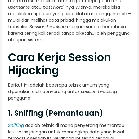
mereka bisa masuk ke akun target tanpa perlu tahu
username
atau
password
-nya. Artinya, mereka bisa
melakukan apa pun yang bisa dilakukan pengguna sah—
mulai dari melihat data pribadi hingga melakukan
transaksi.
Session hijacking
menjadi sangat berbahaya
karena sering kali terjadi tanpa diketahui oleh pengguna
ataupun sistem.
Cara Kerja Session
Hijacking
Berikut ini adalah beberapa teknik umum yang
digunakan oleh penyerang untuk
session hijacking
pengguna:
1. Sniffing (Pemantauan)
Sniffing
adalah teknik di mana penyerang memantau
lalu lintas jaringan untuk menangkap data yang lewat,
termasuk session ID. Serangan ini sering terjadi di