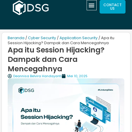
CONTACT
US
Beranda
/
Cyber Security
/
Application Security
/ Apa itu
Session Hijacking? Dampak dan Cara Mencegahnya
Apa itu Session Hijacking?
Dampak dan Cara
Mencegahnya
Deannisa Belvira Handayanti
Mei 10, 2025