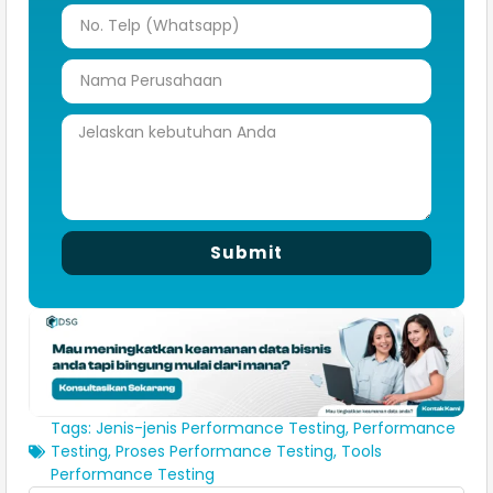
Submit
Tags:
Jenis-jenis Performance Testing
,
Performance
Testing
,
Proses Performance Testing
,
Tools
Performance Testing