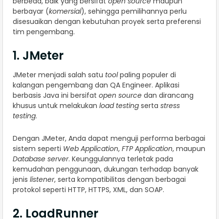
berbeda, baik yang bersifat
open source
maupun
berbayar (
komersial
), sehingga pemilihannya perlu
disesuaikan dengan kebutuhan proyek serta preferensi
tim pengembang.
1. JMeter
JMeter menjadi salah satu
tool
paling populer di
kalangan pengembang dan QA Engineer. Aplikasi
berbasis Java ini bersifat
open source
dan dirancang
khusus untuk melakukan
load testing
serta
stress
testing
.
Dengan JMeter, Anda dapat menguji performa berbagai
sistem seperti
Web Application
,
FTP Application
, maupun
Database server
. Keunggulannya terletak pada
kemudahan penggunaan, dukungan terhadap banyak
jenis
listener
, serta kompatibilitas dengan berbagai
protokol seperti HTTP, HTTPS, XML, dan SOAP.
2. LoadRunner