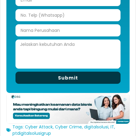
Submit
Tags:
Cyber Attack
,
Cyber Crime
,
digitalsolusi
,
IT
,
ptdigitalsolusigrup