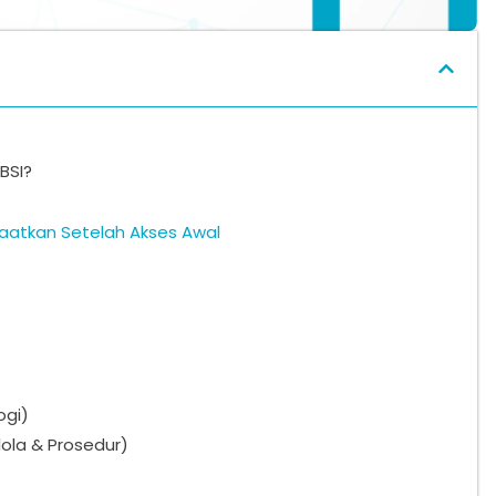
BSI?
aatkan Setelah Akses Awal
ogi)
lola & Prosedur)
)