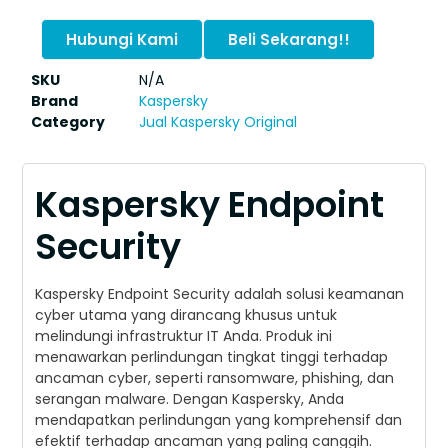
Hubungi Kami
Beli Sekarang!!
SKU
N/A
Brand
Kaspersky
Category
Jual Kaspersky Original
Kaspersky Endpoint
Security
Kaspersky Endpoint Security adalah solusi keamanan
cyber utama yang dirancang khusus untuk
melindungi infrastruktur IT Anda. Produk ini
menawarkan perlindungan tingkat tinggi terhadap
ancaman cyber, seperti ransomware, phishing, dan
serangan malware. Dengan Kaspersky, Anda
mendapatkan perlindungan yang komprehensif dan
efektif terhadap ancaman yang paling canggih.