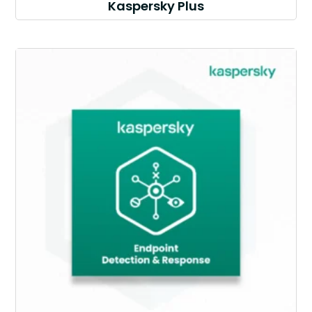
Kaspersky Plus