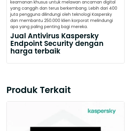
keamanan khusus untuk melawan ancaman digital
yang canggih dan terus berkembang. Lebih dari 400
juta pengguna dilindungi oleh teknologi Kaspersky
dan membantu 250.000 klien korporat melindungi
apa yang paling penting bagi mereka.
Jual Antivirus Kaspersky
Endpoint Security dengan
harga terbaik
Produk Terkait