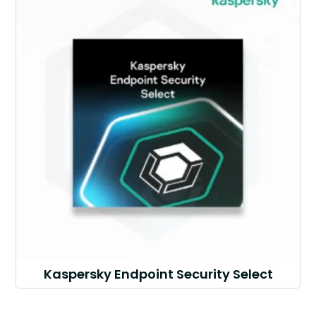
Kaspersky Endpoint Security Select