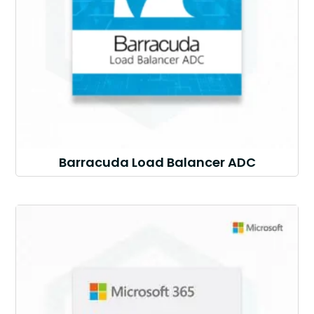
Barracuda Load Balancer ADC