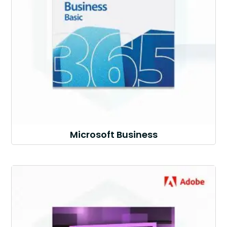
Microsoft Business