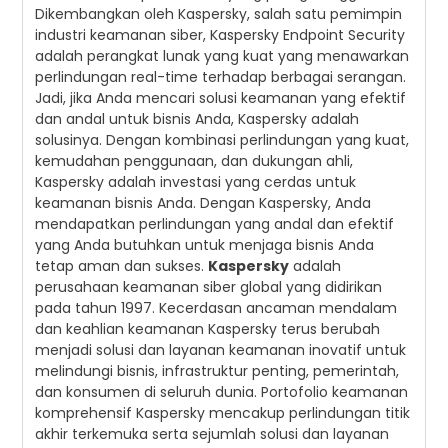
Dikembangkan oleh Kaspersky, salah satu pemimpin
industri keamanan siber, Kaspersky Endpoint Security
adalah perangkat lunak yang kuat yang menawarkan
perlindungan real-time terhadap berbagai serangan.
Jadi, jika Anda mencari solusi keamanan yang efektif
dan andal untuk bisnis Anda, Kaspersky adalah
solusinya. Dengan kombinasi perlindungan yang kuat,
kemudahan penggunaan, dan dukungan ahli,
Kaspersky adalah investasi yang cerdas untuk
keamanan bisnis Anda. Dengan Kaspersky, Anda
mendapatkan perlindungan yang andal dan efektif
yang Anda butuhkan untuk menjaga bisnis Anda
tetap aman dan sukses.
Kaspersky
adalah
perusahaan keamanan siber global yang didirikan
pada tahun 1997. Kecerdasan ancaman mendalam
dan keahlian keamanan Kaspersky terus berubah
menjadi solusi dan layanan keamanan inovatif untuk
melindungi bisnis, infrastruktur penting, pemerintah,
dan konsumen di seluruh dunia. Portofolio keamanan
komprehensif Kaspersky mencakup perlindungan titik
akhir terkemuka serta sejumlah solusi dan layanan