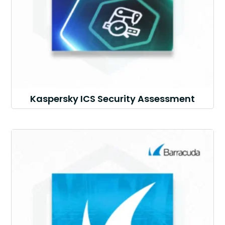
Kaspersky ICS Security Assessment