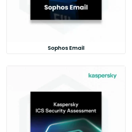
Sophos Email