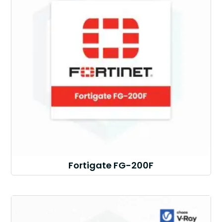
Fortigate FG-200F