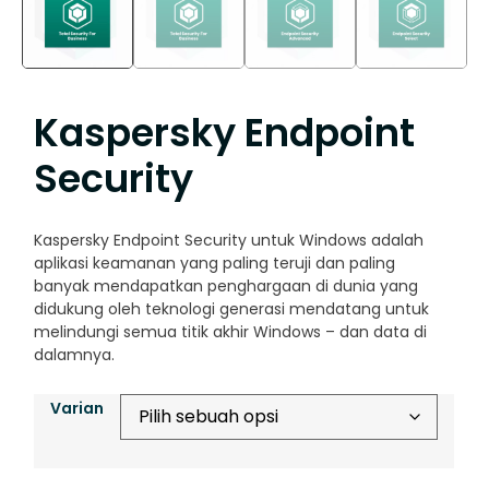
Kaspersky Endpoint
Security
Kaspersky Endpoint Security untuk Windows adalah
aplikasi keamanan yang paling teruji dan paling
banyak mendapatkan penghargaan di dunia yang
didukung oleh teknologi generasi mendatang untuk
melindungi semua titik akhir Windows – dan data di
dalamnya.
Varian