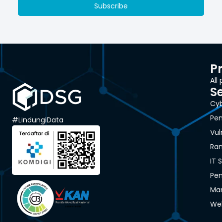
Subscribe
P
All
S
Cyb
Pen
#LindungiData
Vul
Ra
IT 
Pen
Man
We