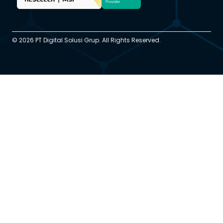
© 2026 PT Digital Solusi Grup. All Rights Reserved.