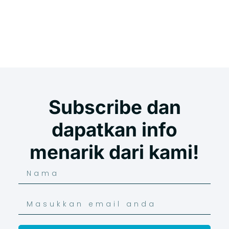
Subscribe dan
dapatkan info
menarik dari kami!