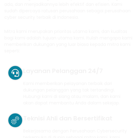
ada, dan menjadikannya lebih efektif dan efisien. Kami
sudah dipercaya ratusan perusahaan sebagai perusahaan
cyber security terbaik di Indonesia.
Mitra kami merupakan prioritas utama kami, dan kualitas
bagi kami adalah tujuan utama kami. Itulah mengapa kami
memberikan dukungan yang luar biasa kepada mitra kami
seperti:
Layanan Pelanggan 24/7
Kami memberikan pelayanan terbaik dari
dukungan pelanggan yang tak tertandingi.
Hubungi kami di siang atau malam, dan kami
akan dapat membantu Anda dalam sekejap.
Teknisi Ahli dan Bersertifikat
Bekerjasama dengan Perusahaan Cybersecurity
terkemuka di dunia sebagai mitra kami, kami