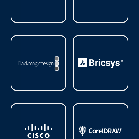
Barracuda
(21)
Bitdefender
(17)
Blackmagic
(1)
Bricsys
(1)