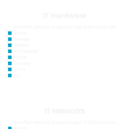
IT Hardware
We offers devices to support your IT Infrastructure
Server
Storage
Firewall
PC / Laptop
Printer
Scanner
CCTV
loT
IT Networks
We offers devices to support your IT Infrastructure
Switch