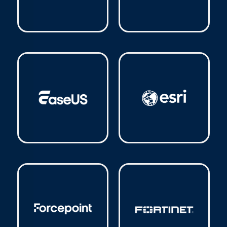
Cisco
(7)
CorelDraw
(1)
EaseUS
(9)
Esri
(3)