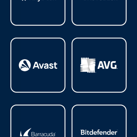
AnyDesk
(2)
Autodesk
(31)
Avast
(23)
AVG
(16)