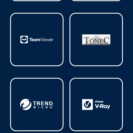
Sophos
(9)
Symantec
(1)
TeamViewer
(5)
Tonec
(1)