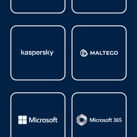
Google
(3)
GstarSoft
(2)
Kaspersky
(43)
Maltego
(1)