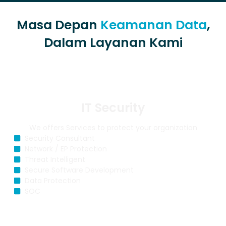
Masa Depan
Keamanan Data
,
Dalam Layanan Kami
IT Security
We offers Services to protect your organization
Security Consultant
Network / EP Protection
Threat Intelligent
Secure Software Development
Data Protection
SOC