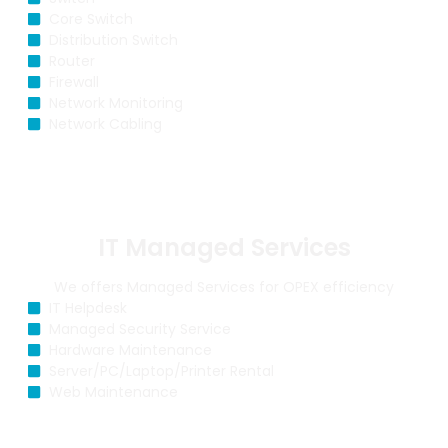
Core Switch
Distribution Switch
Router
Firewall
Network Monitoring
Network Cabling
IT Managed Services
We offers Managed Services for OPEX efficiency
IT Helpdesk
Managed Security Service
Hardware Maintenance
Server/PC/Laptop/Printer Rental
Web Maintenance