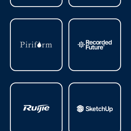
Nitro
(1)
Parallels
(2)
Piriform
(4)
Recorded Future
(1)