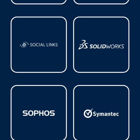
Ruijie
(8)
SketchUp
(3)
Social Links
(1)
Solidworks
(3)