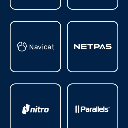
Microsoft
(37)
Microsoft 365
(11)
Navicat
(4)
Netpas
(13)