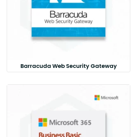
Barracuda Web Security Gateway