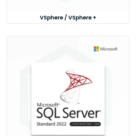
VSphere / VSphere +