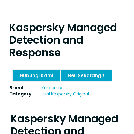
Kaspersky Managed
Detection and
Response
Hubungi Kami
Beli Sekarang!!
Brand
Kaspersky
Category
Jual Kaspersky Original
Kaspersky Managed
Detection and