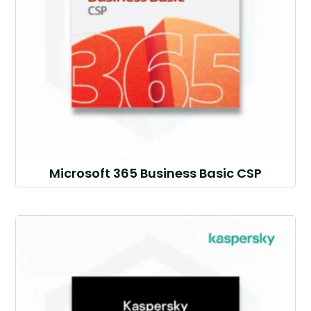
Microsoft 365 Business Basic CSP