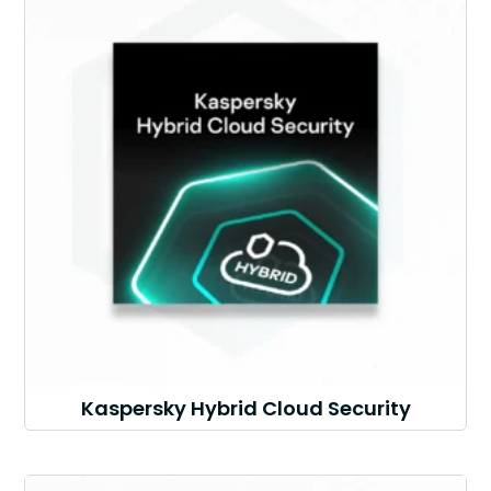
Kaspersky Hybrid Cloud Security