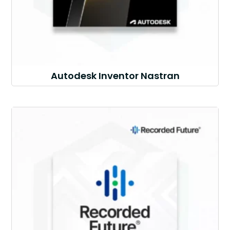
Autodesk Inventor Nastran