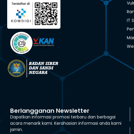
Vul
Ra
IT 
Pen
Man
We
Berlangganan Newsletter
Dapatkan informasi promosi terbaru dan berbagai
acara menarik kami. Kerahasian informasi anda kami
jamin.