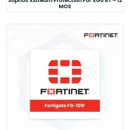
Sophos Xstream Protection For XGS 87 – 12
MOS