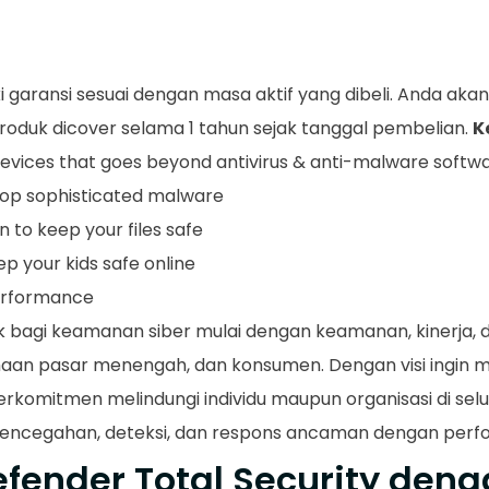
i garansi sesuai dengan masa aktif yang dibeli. Anda ak
produk dicover selama 1 tahun sejak tanggal pembelian.
K
devices that goes beyond antivirus & anti-malware softwa
top sophisticated malware
 to keep your files safe
p your kids safe online
erformance
k bagi keamanan siber mulai dengan keamanan, kinerja,
haan pasar menengah, dan konsumen. Dengan visi ingin m
erkomitmen melindungi individu maupun organisasi di selu
pencegahan, deteksi, dan respons ancaman dengan perfor
defender Total Security den