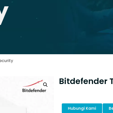
y
ecurity
Bitdefender T
Hubungi Kami
Be