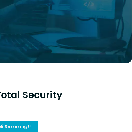
otal Security
li Sekarang!!