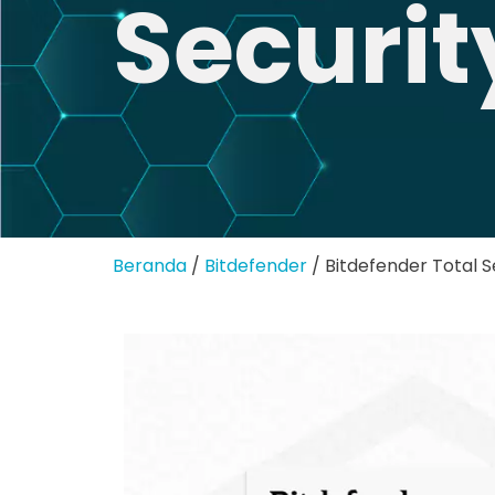
Securit
Beranda
/
Bitdefender
/ Bitdefender Total S