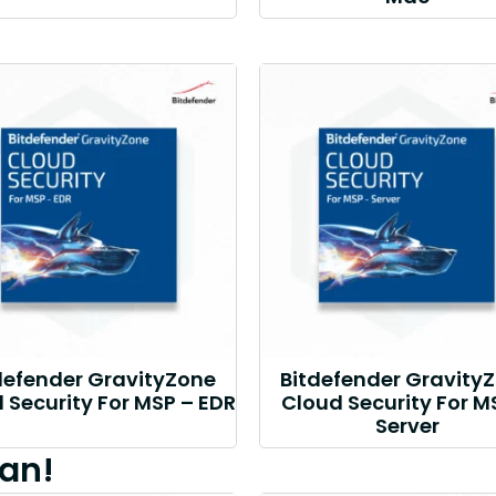
defender GravityZone
Bitdefender Gravity
 Security For MSP – EDR
Cloud Security For M
Server
an!