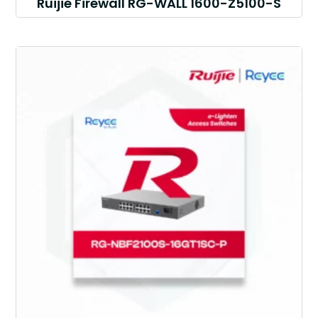
Ruijie Firewall RG-WALL 1600-Z5100-S