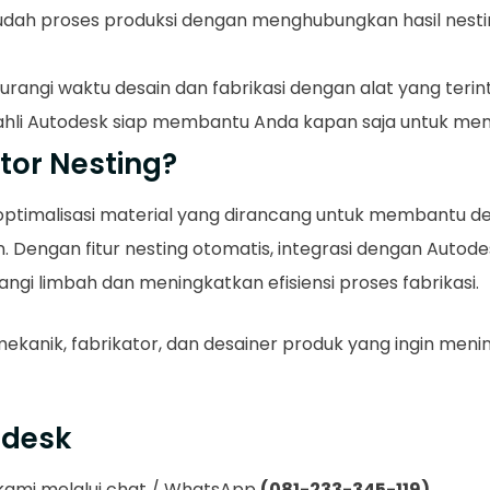
ah proses produksi dengan menghubungkan hasil nesti
urangi waktu desain dan fabrikasi dengan alat yang terin
 ahli Autodesk siap membantu Anda kapan saja untuk mem
tor Nesting?
 optimalisasi material yang dirancang untuk membantu 
 Dengan fitur nesting otomatis, integrasi dengan Autodesk
gi limbah dan meningkatkan efisiensi proses fabrikasi.
 mekanik, fabrikator, dan desainer produk yang ingin men
odesk
i kami melalui chat / WhatsApp
(081-233-345-119)
.