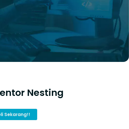
entor Nesting
li Sekarang!!