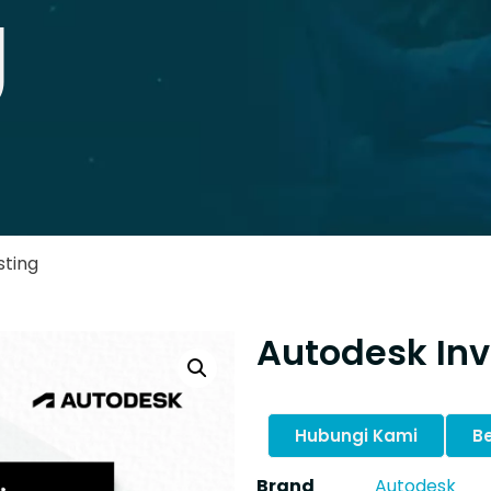
g
sting
Autodesk Inv
Hubungi Kami
Be
Brand
Autodesk