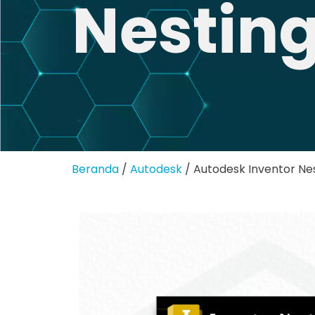
Nestin
Beranda
/
Autodesk
/ Autodesk Inventor Ne