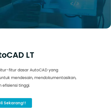
toCAD LT
tur-fitur dasar AutoCAD yang
ntuk mendesain, mendokumentasikan,
fisiensi tinggi.
li Sekarang!!