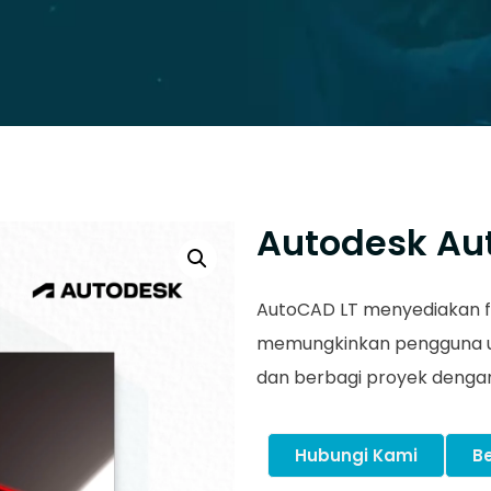
Autodesk Au
AutoCAD LT menyediakan fi
memungkinkan pengguna u
dan berbagi proyek dengan e
Hubungi Kami
Be