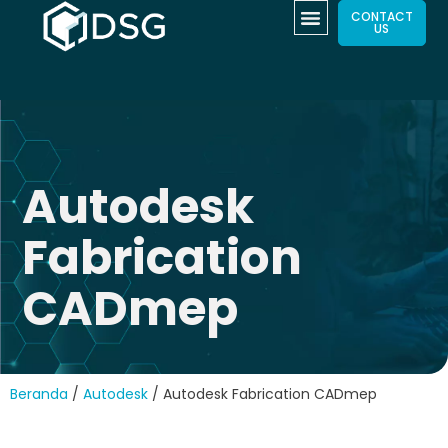
CONTACT
US
Autodesk
Fabrication
CADmep
Beranda
/
Autodesk
/ Autodesk Fabrication CADmep