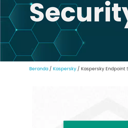
Securit
Beranda
/
Kaspersky
/ Kaspersky Endpoint 