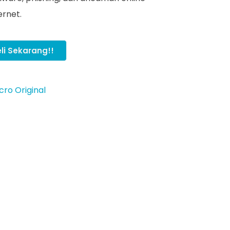
ernet.
li Sekarang!!
cro Original