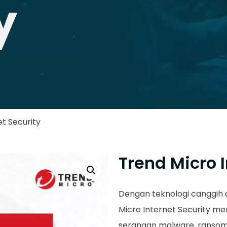
y
t Security
Trend Micro I
Dengan teknologi canggih 
Micro Internet Security m
serangan malware, ransom