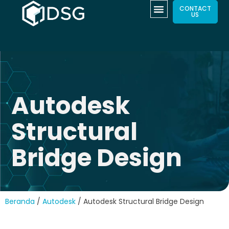
CONTACT
US
Autodesk
Structural
Bridge Design
Beranda
/
Autodesk
/ Autodesk Structural Bridge Design