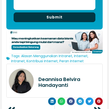
Submit
Tags:
Alasan Menggunakan Intranet
,
Internet
,
Intranet
,
Kontribusi Internet
,
Peran Internet
Deannisa Belvira
Handayanti