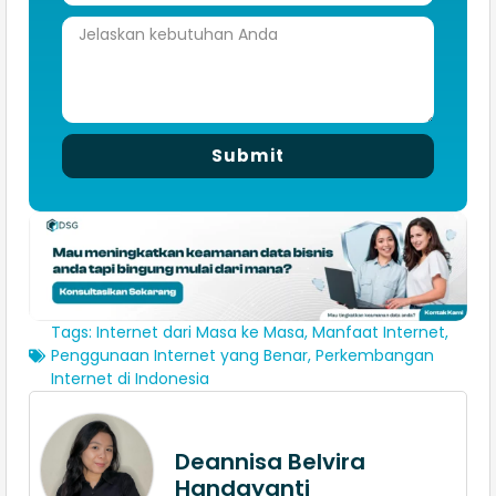
Submit
Tags:
Internet dari Masa ke Masa
,
Manfaat Internet
,
Penggunaan Internet yang Benar
,
Perkembangan
Internet di Indonesia
Deannisa Belvira
Handayanti