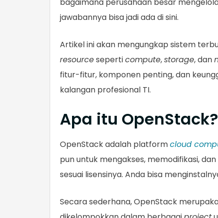
bagaimana perusahaan besar mengelola 
jawabannya bisa jadi ada di sini.
Artikel ini akan mengungkap sistem ter
resource
seperti
compute
,
storage
, dan
fitur-fitur, komponen penting, dan keu
kalangan profesional TI.
Apa itu OpenStack?
OpenStack adalah platform
cloud comp
pun untuk mengakses, memodifikasi, dan
sesuai lisensinya. Anda bisa menginstalny
Secara sederhana, OpenStack merupakan
dikelompokkan dalam berbagai
project
u