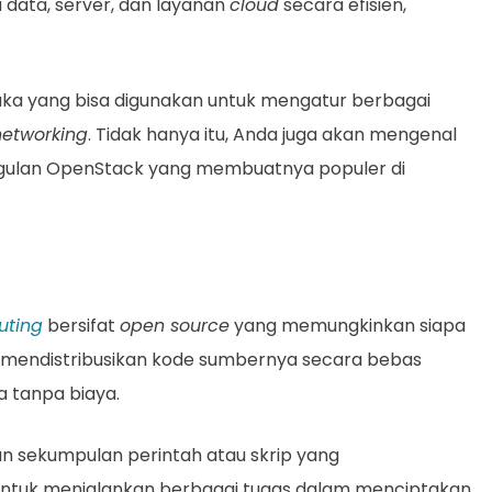
data, server, dan layanan
cloud
secara efisien,
buka yang bisa digunakan untuk mengatur berbagai
networking
. Tidak hanya itu, Anda juga akan mengenal
nggulan OpenStack yang membuatnya populer di
uting
bersifat
open source
yang memungkinkan siapa
 mendistribusikan kode sumbernya secara bebas
a tanpa biaya.
 sekumpulan perintah atau skrip yang
ntuk menjalankan berbagai tugas dalam menciptakan