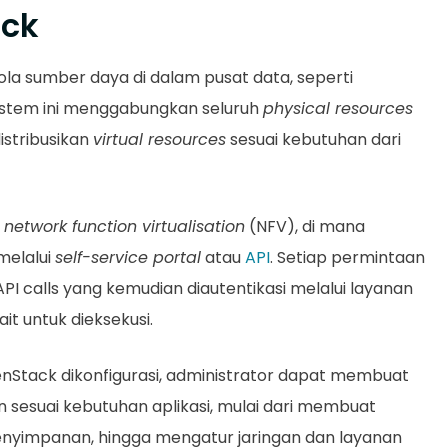
ack
a sumber daya di dalam pusat data, seperti
Sistem ini menggabungkan seluruh
physical resources
istribusikan
virtual resources
sesuai kebutuhan dari
a
network function virtualisation
(NFV), di mana
melalui
self-service portal
atau
API
. Setiap permintaan
PI calls yang kemudian diautentikasi melalui layanan
it untuk dieksekusi.
Stack dikonfigurasi, administrator dapat membuat
 sesuai kebutuhan aplikasi, mulai dari membuat
yimpanan, hingga mengatur jaringan dan layanan