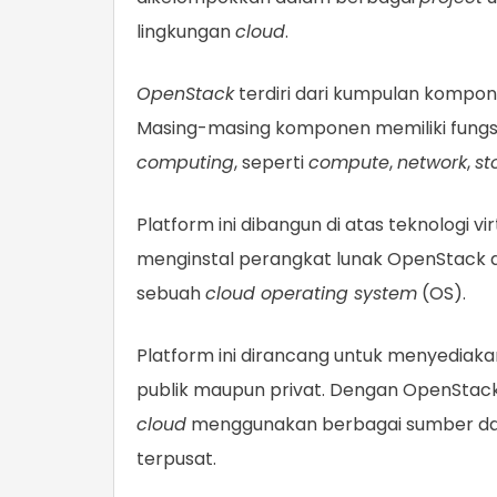
lingkungan
cloud
.
OpenStack
terdiri dari kumpulan kompo
Masing-masing komponen memiliki fungsi
computing
, seperti
compute
,
network
,
st
Platform ini dibangun di atas teknologi vi
menginstal perangkat lunak OpenStack di
sebuah
cloud operating system
(OS).
Platform ini dirancang untuk menyediaka
publik maupun privat. Dengan OpenStac
cloud
menggunakan berbagai sumber day
terpusat.