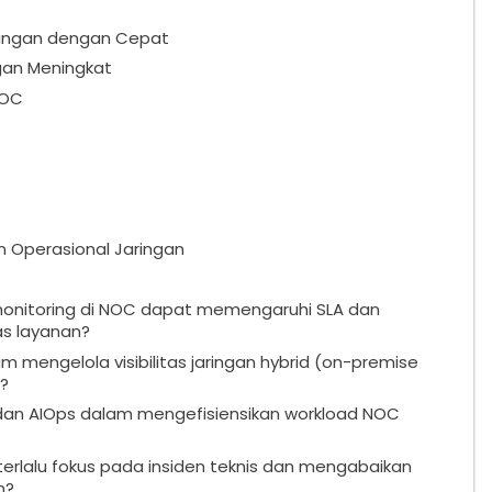
aringan dengan Cepat
an Meningkat
NOC
 Operasional Jaringan
onitoring di NOC dapat memengaruhi SLA dan
as layanan?
 mengelola visibilitas jaringan hybrid (on-premise
?
an AIOps dalam mengefisiensikan workload NOC
 terlalu fokus pada insiden teknis dan mengabaikan
n?