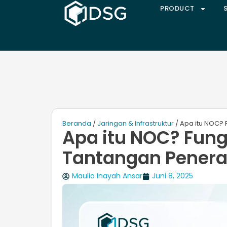
PRODUCT
Beranda
/
Jaringan & Infrastruktur
/ Apa itu NOC?
Apa itu NOC? Fung
Tantangan Pener
Maulia Inayah Ansar
Juni 8, 2025