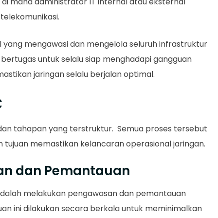
di mana administrator IT internal atau eksternal
telekomunikasi.
l yang mengawasi dan mengelola seluruh infrastruktur
C bertugas untuk selalu siap menghadapi gangguan
tikan jaringan selalu berjalan optimal.
C
an tahapan yang terstruktur. Semua proses tersebut
an tujuan memastikan kelancaran operasional jaringan.
san dan Pemantauan
adalah melakukan pengawasan dan pemantauan
an ini dilakukan secara berkala untuk meminimalkan