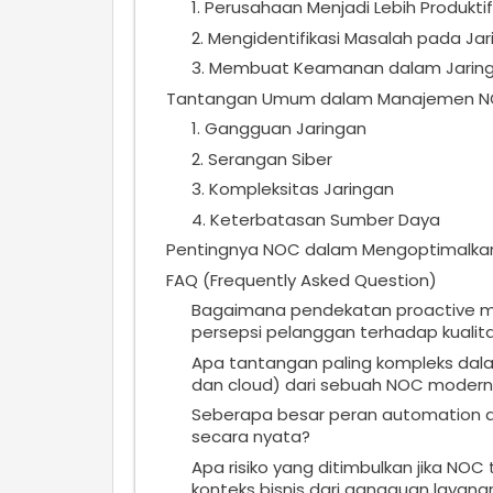
1. Perusahaan Menjadi Lebih Produktif
2. Mengidentifikasi Masalah pada J
3. Membuat Keamanan dalam Jaring
Tantangan Umum dalam Manajemen 
1. Gangguan Jaringan
2. Serangan Siber
3. Kompleksitas Jaringan
4. Keterbatasan Sumber Daya
Pentingnya NOC dalam Mengoptimalkan
FAQ (Frequently Asked Question)
Bagaimana pendekatan proactive m
persepsi pelanggan terhadap kualit
Apa tantangan paling kompleks dalam
dan cloud) dari sebuah NOC modern
Seberapa besar peran automation d
secara nyata?
Apa risiko yang ditimbulkan jika NOC
konteks bisnis dari gangguan layana