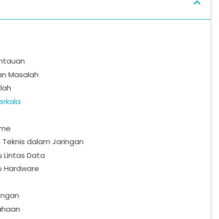
ntauan
an Masalah
lah
erkala
ime
 Teknis dalam Jaringan
u Lintas Data
p Hardware
ingan
ahaan