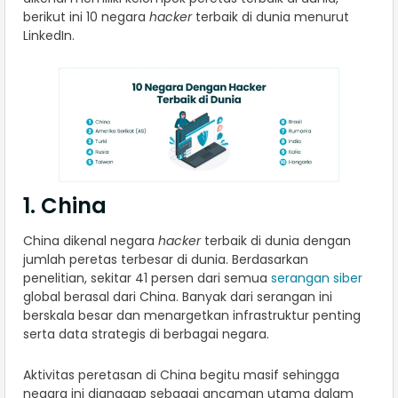
berikut ini 10 negara
hacker
terbaik di dunia menurut
LinkedIn.
1. China
China dikenal negara
hacker
terbaik di dunia dengan
jumlah peretas terbesar di dunia. Berdasarkan
penelitian, sekitar 41 persen dari semua
serangan siber
global berasal dari China. Banyak dari serangan ini
berskala besar dan menargetkan infrastruktur penting
serta data strategis di berbagai negara.
Aktivitas peretasan di China begitu masif sehingga
negara ini dianggap sebagai ancaman utama dalam