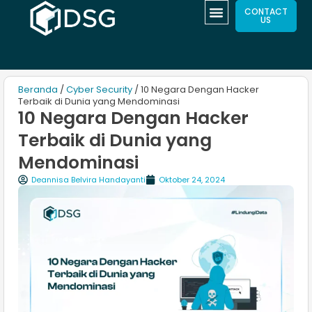
CONTACT
US
Beranda
/
Cyber Security
/ 10 Negara Dengan Hacker
Terbaik di Dunia yang Mendominasi
10 Negara Dengan Hacker
Terbaik di Dunia yang
Mendominasi
Deannisa Belvira Handayanti
Oktober 24, 2024