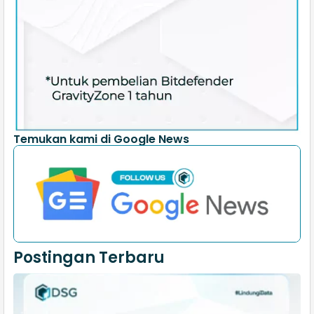
Temukan kami di Google News
Postingan Terbaru