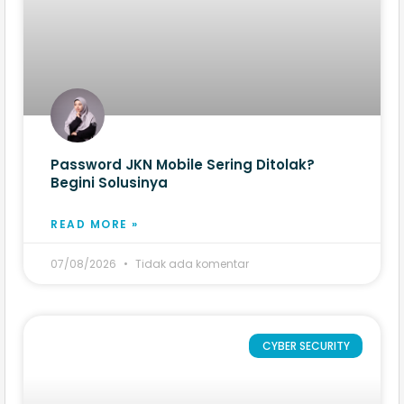
Password JKN Mobile Sering Ditolak?
Begini Solusinya
READ MORE »
07/08/2026
Tidak ada komentar
CYBER SECURITY