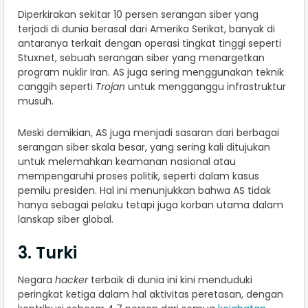
Diperkirakan sekitar 10 persen serangan siber yang
terjadi di dunia berasal dari Amerika Serikat, banyak di
antaranya terkait dengan operasi tingkat tinggi seperti
Stuxnet, sebuah serangan siber yang menargetkan
program nuklir Iran. AS juga sering menggunakan teknik
canggih seperti
Trojan
untuk mengganggu infrastruktur
musuh.
Meski demikian, AS juga menjadi sasaran dari berbagai
serangan siber skala besar, yang sering kali ditujukan
untuk melemahkan keamanan nasional atau
mempengaruhi proses politik, seperti dalam kasus
pemilu presiden. Hal ini menunjukkan bahwa AS tidak
hanya sebagai pelaku tetapi juga korban utama dalam
lanskap siber global.
3. Turki
Negara
hacker
terbaik di dunia ini kini menduduki
peringkat ketiga dalam hal aktivitas peretasan, dengan