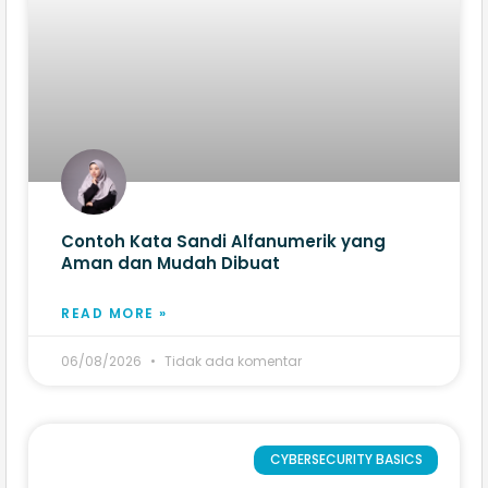
Contoh Kata Sandi Alfanumerik yang
Aman dan Mudah Dibuat
READ MORE »
06/08/2026
Tidak ada komentar
CYBERSECURITY BASICS