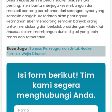
Dalam ekosistem ini, peran hacker baik semakin
penting, membantu menjaga keseimbangan dan
menjadi benteng pertahanan dari serangan cyber yang
semakin canggih. Kesadaran akan pentingnya
keamanan siber mendorong semakin banyak orang
untuk mendukung dan berkolaborasi dengan
white-hat
hackers
dalam membangun dunia digital yang lebih
aman dan terpercaya.
Baca Juga :
Bahasa Pemrograman Untuk Hacker
Pemula: Wajib Dikuasai!
Isi form berikut! Tim
kami segera
menghubungi Anda.