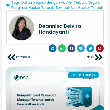
Tags:
Daftar Negara dengan Hacker Terbaik
,
Negara
Penghasil Hacker Terbaik
,
Tempat Asal Hacker Terbaik
Deannisa Belvira
Handayanti
PREVIOUS
NEXT
CYBER SECURITY