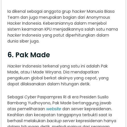
Ia dikenal sebagai anggota grup
hacker
Manusia Biasa
Team dan juga merupakan bagian dari Anonymous
Hacker Indonesia. Keberaniannya dalam menjebol
sistem keamanan KPU menjadikannya salah satu nama
hacker
Indonesia yang patut diperhitungkan dalam
dunia siber juga.
6. Pak Made
Hacker
Indonesia terkenal yang satu ini adalah Pak
Made, atau I Made Wiryana. Dia mendapatkan
pengakuan global berkat aksinya yang cepat, yang
dapat dilaksanakan dalam hitungan detik.
Sebagai
Cyber
Paspampres RI di era Presiden Susilo
Bambang Yudhoyono, Pak Made bertanggung jawab
atas pemeliharaan
website
dan
server
kepresidenan.
Keahlian dan kecepatan tanggapnya terbukti saat ia
berhasil melakukan
backup server
kepresidenan hanya
dalam hitungan detik, melindunginya dari serangan