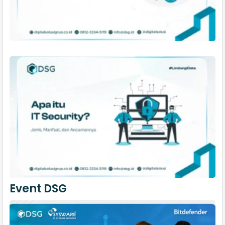
Event DSG