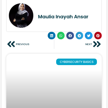
Maulia Inayah Ansar
PREVIOUS
NEXT
CYBERSECURITY BASICS