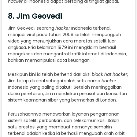
hacker
di Indonesia dapat bersaing di tingkat global.
8. Jim Geovedi
Jim Geovedi, seorang
hacker
Indonesia terkenal,
menjadi viral pada tahun 2009 setelah mengunggah
video yang menunjukkan cara meretas satelit luar
angkasa. Pria kelahiran 1979 ini mengklaim berhasil
mengakses dan mengontrol trafik internet di Indonesia,
bahkan memanipulasi data keuangan.
Meskipun kini ia telah berhenti dari aksi
black hat hacker
,
Jim tetap dikenal sebagai salah satu nama
hacker
Indonesia yang paling ditakuti. Setelah meninggalkan
dunia peretasan, Jim mendirikan perusahaan konsultan
sistem keamanan siber yang bermarkas di London.
Perusahaannya menawarkan layanan pengamanan
sistem satelit, perbankan, dan telekomunikasi. Salah
satu prestasi yang membuat namanya semakin
terkenal adalah ketika ia berhasil mengubah arah orbit