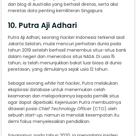
dan blog di Australia yang berhasil diretas, serta aksi
meretas data penting kemiliteran Singapura.
10. Putra Aji Adhari
Putra Aji Adhari, seorang
hacker
Indonesia terkenal asal
Jakarta Selatan, mulai mencuri perhatian dunia pada
tahun 2019 setelah berhasil menembus situs-situs bank
dalam negeri dan menerobos situs NASA. Di usia 15
tahun, ia telah menunjukkan bakat luar biasa di dunia
peretasan, yang dimulainya sejak usia 12 tahun.
Sebagai seorang
white hat hacker
, Putra melakukan
eksplorasi database untuk menemukan celah
keamanan dan melaporkannya kepada pemilik situs
agar dapat diperbaiki. Kejeniusan Putra membuatnya
ditawari posisi
Chief Technology Officer
(CTO) oleh
sebuah
start-up
, namun ia menolak kesempatan itu
demi fokus menyelesaikan pendidikan.
Sayangnya, pada tahun 2020, ia mengalami insiden