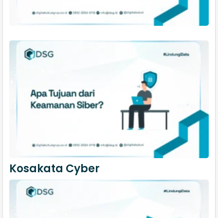
Kosakata Cyber