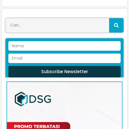
Subscribe Newsletter