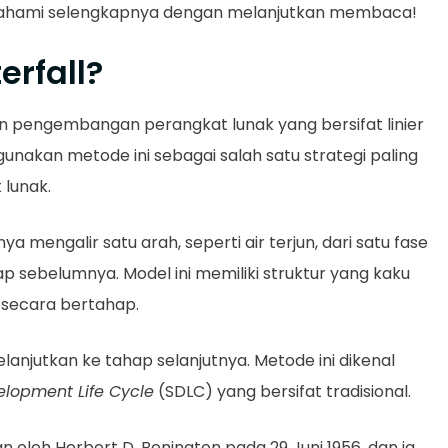
. Pahami selengkapnya dengan melanjutkan membaca!
erfall?
 pengembangan perangkat lunak yang bersifat linier
akan metode ini sebagai salah satu strategi paling
 lunak.
a mengalir satu arah, seperti air terjun, dari satu fase
p sebelumnya. Model ini memiliki struktur yang kaku
 secara bertahap.
lanjutkan ke tahap selanjutnya. Metode ini dikenal
elopment Life Cycle
(SDLC) yang bersifat tradisional.
n oleh Herbert D. Benington pada 29 Juni 1956, dan ia