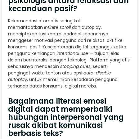
psikologis antara relaksasi dan
kecanduan pasif?
Rekomendasi otomatis sering kali
memanfaatkan
infinite scroll
dan autoplay,
menciptakan ilusi kontrol padahal sebenarnya
menggeser motivasi pengguna dari relaksasi aktif ke
konsumsi pasif. Kesejahteraan digital terganggu ketika
pengguna kehilangan
intentional use
— tujuan jelas
dalam berinteraksi dengan teknologi. Platform yang etis
seharusnya mendesain
stopping cues
, seperti
pengingat waktu tonton atau opsi
auto-disable
autoplay
, untuk memulihkan kesadaran pengguna
terhadap batas konsumsi digital mereka.
Bagaimana literasi emosi
digital dapat memperbaiki
hubungan interpersonal yang
rusak akibat komunikasi
berbasis teks?