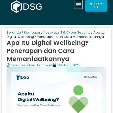
CONTACT
US
Beranda
/
Komputer
/
Kosakata IT & Cyber Security
/ Apa Itu
Digital Wellbeing? Penerapan dan Cara Memanfaatkannya
Apa Itu Digital Wellbeing?
Penerapan dan Cara
Memanfaatkannya
Deannisa Belvira Handayanti
Oktober 5, 2025