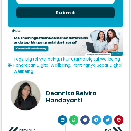
Submit
Tags:
Digital Wellbeing
,
Fitur Utama Digital Wellbeing
,
Penerapan Digital Wellbeing
,
Pentingnya Sadar Digital
Wellbeing
Deannisa Belvira
Handayanti
PREVIOUS
NEXT